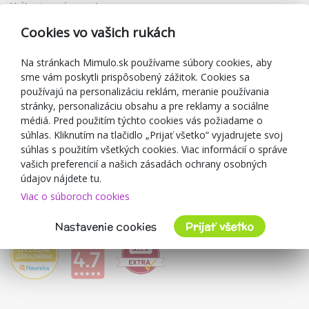
Vrátenie a výmena tovaru
Reklamácia
Cookies vo vašich rukách
Darčekové poukážky
Zľavové kupóny
Na stránkach Mimulo.sk používame súbory cookies, aby
sme vám poskytli prispôsobený zážitok. Cookies sa
Blog
používajú na personalizáciu reklám, meranie používania
O predajcovi
stránky, personalizáciu obsahu a pre reklamy a sociálne
médiá. Pred použitím týchto cookies vás požiadame o
Mimulo.sk
súhlas. Kliknutím na tlačidlo „Prijať všetko“ vyjadrujete svoj
Obchodné podmienky
súhlas s použitím všetkých cookies. Viac informácií o správe
vašich preferencií a našich zásadách ochrany osobných
Ochrana osobných údajov GDPR
údajov nájdete tu.
Kontakty
Viac o súboroch cookies
Spolupracujeme
Hodnotenie zákazníkov
Nastavenie cookies
Prijať všetko