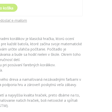
o košíka
doslať e-mailom
admi korálikov je klasická hračka, ktorú ocení
 pre každé batoľa, ktoré začína svoje matematické
ám určite uľahčia počítanie. Počítadlo je
vania a bude sa hodiť nielen v škole. Okrem toho
ručnosť detí.
 pri posúvaní farebných korálikov.
a.
kového dreva a namaľovaná nezávadnými farbami v
a podporia hru a zároveň poskytnú veľa zábavy.
tí a najvyššia kvalita hračiek, preto dbáme na to,
ľovanie našich hračiek, boli netoxické a spĺňali
STM).