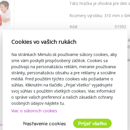
Táto hračka je vhodná pre deti s
Rozmery výrobku: 310 mm x šír
Kód
51592
Značka
Viga
Farba
Červená
Cookies vo vašich rukách
Vhodné pre
Pre vše
Materiál
Drevo
Na stránkach Mimulo.sk používame súbory cookies, aby
Doporučený vek
od 3 ro
sme vám poskytli prispôsobený zážitok. Cookies sa
používajú na personalizáciu reklám, meranie používania
stránky, personalizáciu obsahu a pre reklamy a sociálne
médiá. Pred použitím týchto cookies vás požiadame o
súhlas. Kliknutím na tlačidlo „Prijať všetko“ vyjadrujete
svoj súhlas s použitím všetkých cookies. Viac informácií
o správe vašich preferencií a našich zásadách ochrany
osobných údajov nájdete tu.
Viac o súboroch cookies
TVORÍME
BEZPEČNOSŤ
LASTNÉ PRODUKTY
A KVALITA
Nastavenie cookies
Prijať všetko