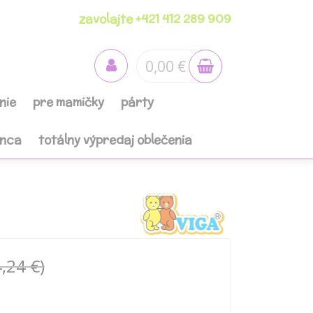
zavolajte +421 412 289 909
0,00 €
nie
pre mamičky
párty
anca
totálny výpredaj oblečenia
,24 €)