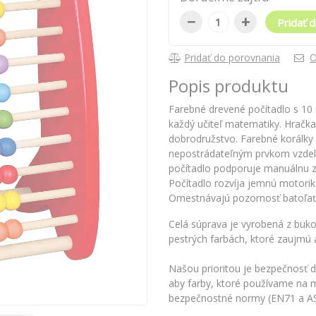
−
+
Pridať d
Pridať do porovnania
O
Popis produktu
Farebné drevené počítadlo s 10 r
každý učiteľ matematiky. Hračka
dobrodružstvo. Farebné korálky v
nepostrádateľným prvkom vzdelá
počítadlo podporuje manuálnu z
Počítadlo rozvíja jemnú motoriku
Omestnávajú pozornosť batoľať
Celá súprava je vyrobená z bu
pestrých farbách, ktoré zaujmú 
Našou prioritou je bezpečnosť de
aby farby, ktoré používame na ma
bezpečnostné normy (EN71 a A