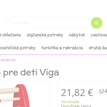
é oblečenie
dojčenské potreby
nábytok
cestova
ovateľské potreby
turistika a rekreácia
druhá š
didaktické
 pre deti Viga
21,82 €
(24
Na sklade
Doručíme zajtra