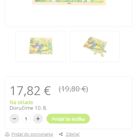
17,82 €
(19,80 €)
Na sklade
Doručíme
10
.
8
.
−
+
Pridať do košíka
Pridať do porovnania
Zdieľať