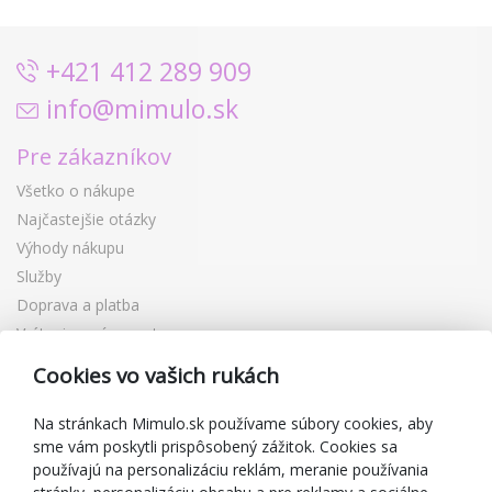
+421 412 289 909
info@mimulo.sk
Pre zákazníkov
Všetko o nákupe
Najčastejšie otázky
Výhody nákupu
Služby
Doprava a platba
Vrátenie a výmena tovaru
Reklamácia
Cookies vo vašich rukách
Darčekové poukážky
Zľavové kupóny
Na stránkach Mimulo.sk používame súbory cookies, aby
sme vám poskytli prispôsobený zážitok. Cookies sa
Blog
používajú na personalizáciu reklám, meranie používania