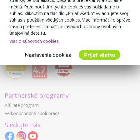
O predajcovi
stránky, personalizáciu obsahu a pre reklamy a sociálne
médiá. Pred použitím týchto cookies vás požiadame o
Mimulo.sk
súhlas. Kliknutím na tlačidlo „Prijať všetko“ vyjadrujete svoj
Obchodné podmienky
súhlas s použitím všetkých cookies. Viac informácií o správe
vašich preferencií a našich zásadách ochrany osobných
Ochrana osobných údajov GDPR
údajov nájdete tu.
Kontakty
Viac o súboroch cookies
Spolupracujeme
Hodnotenie zákazníkov
Nastavenie cookies
Prijať všetko
Partnerské programy
Affiliate program
Veľkoobchodná spolupráca
Sledujte nás