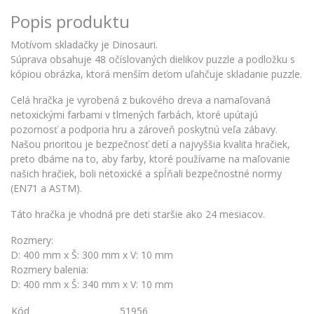
Popis produktu
Motívom skladačky je Dinosauri.
Súprava obsahuje 48 očíslovaných dielikov puzzle a podložku s
kópiou obrázka, ktorá menším deťom uľahčuje skladanie puzzle.
Celá hračka je vyrobená z bukového dreva a namaľovaná
netoxickými farbami v tlmených farbách, ktoré upútajú
pozornosť a podporia hru a zároveň poskytnú veľa zábavy.
Našou prioritou je bezpečnosť detí a najvyššia kvalita hračiek,
preto dbáme na to, aby farby, ktoré používame na maľovanie
našich hračiek, boli netoxické a spĺňali bezpečnostné normy
(EN71 a ASTM).
Táto hračka je vhodná pre deti staršie ako 24 mesiacov.
Rozmery:
D: 400 mm x Š: 300 mm x V: 10 mm
Rozmery balenia:
D: 400 mm x Š: 340 mm x V: 10 mm
Kód
51956