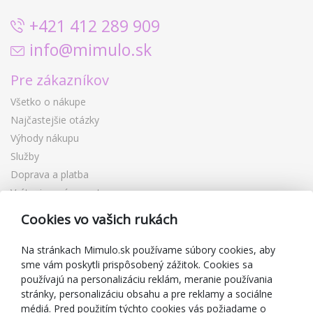
+421 412 289 909
info@mimulo.sk
Pre zákazníkov
Všetko o nákupe
Najčastejšie otázky
Výhody nákupu
Služby
Doprava a platba
Vrátenie a výmena tovaru
Reklamácia
Cookies vo vašich rukách
Darčekové poukážky
Zľavové kupóny
Na stránkach Mimulo.sk používame súbory cookies, aby
sme vám poskytli prispôsobený zážitok. Cookies sa
Blog
používajú na personalizáciu reklám, meranie používania
O predajcovi
stránky, personalizáciu obsahu a pre reklamy a sociálne
médiá. Pred použitím týchto cookies vás požiadame o