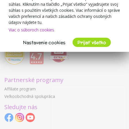
Mimulo.sk
súhlas. Kliknutím na tlačidlo „Prijať všetko“ vyjadrujete svoj
Obchodné podmienky
súhlas s použitím všetkých cookies. Viac informácií o správe
vašich preferencií a našich zásadách ochrany osobných
Ochrana osobných údajov GDPR
údajov nájdete tu.
Kontakty
Viac o súboroch cookies
Spolupracujeme
Hodnotenie zákazníkov
Nastavenie cookies
Prijať všetko
Partnerské programy
Affiliate program
Veľkoobchodná spolupráca
Sledujte nás