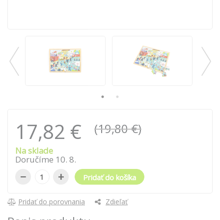
17,82 €
(19,80 €)
Na sklade
Doručíme
10
.
8
.
−
+
Pridať do košíka
Pridať do porovnania
Zdieľať