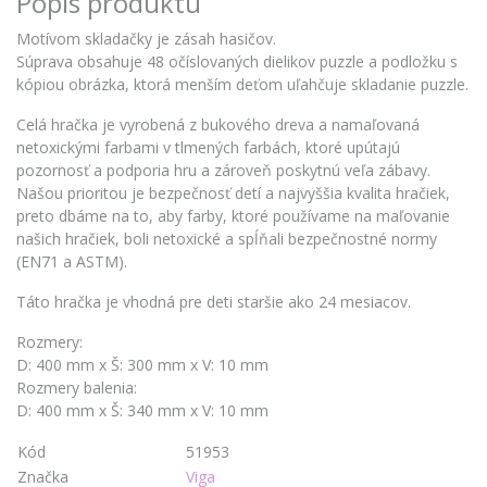
Popis produktu
Motívom skladačky je zásah hasičov.
Súprava obsahuje 48 očíslovaných dielikov puzzle a podložku s
kópiou obrázka, ktorá menším deťom uľahčuje skladanie puzzle.
Celá hračka je vyrobená z bukového dreva a namaľovaná
netoxickými farbami v tlmených farbách, ktoré upútajú
pozornosť a podporia hru a zároveň poskytnú veľa zábavy.
Našou prioritou je bezpečnosť detí a najvyššia kvalita hračiek,
preto dbáme na to, aby farby, ktoré používame na maľovanie
našich hračiek, boli netoxické a spĺňali bezpečnostné normy
(EN71 a ASTM).
Táto hračka je vhodná pre deti staršie ako 24 mesiacov.
Rozmery:
D: 400 mm x Š: 300 mm x V: 10 mm
Rozmery balenia:
D: 400 mm x Š: 340 mm x V: 10 mm
Kód
51953
Značka
Viga