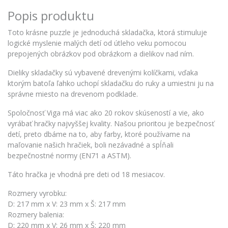
Popis produktu
Toto krásne puzzle je jednoduchá skladačka, ktorá stimuluje
logické myslenie malých detí od útleho veku pomocou
prepojených obrázkov pod obrázkom a dielikov nad ním.
Dieliky skladačky sú vybavené drevenými kolíčkami, vďaka
ktorým batoľa ľahko uchopí skladačku do ruky a umiestni ju na
správne miesto na drevenom podklade.
Spoločnosť Viga má viac ako 20 rokov skúseností a vie, ako
vyrábať hračky najvyššej kvality. Našou prioritou je bezpečnosť
detí, preto dbáme na to, aby farby, ktoré používame na
maľovanie našich hračiek, boli nezávadné a spĺňali
bezpečnostné normy (EN71 a ASTM).
Táto hračka je vhodná pre deti od 18 mesiacov.
Rozmery vyrobku:
D: 217 mm x V: 23 mm x Š: 217 mm
Rozmery balenia:
D: 220 mm x V: 26 mm x Š: 220 mm