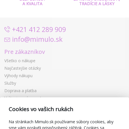
A KVALITA
TRADÍCIE A LÁSKY
+421 412 289 909
info@mimulo.sk
Pre zákazníkov
Všetko o nákupe
Najčastejšie otázky
Výhody nákupu
Služby
Doprava a platba
Vrátenie a výmena tovaru
Reklamácia
Cookies vo vašich rukách
Darčekové poukážky
Zľavové kupóny
Na stránkach Mimulo.sk používame súbory cookies, aby
sme vám poskytli prispôsobený zážitok. Cookies sa
Blog