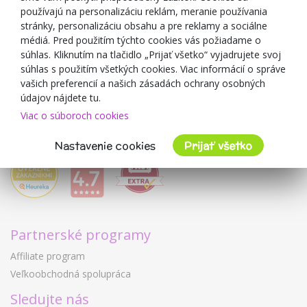
používajú na personalizáciu reklám, meranie používania
O predajcovi
stránky, personalizáciu obsahu a pre reklamy a sociálne
médiá. Pred použitím týchto cookies vás požiadame o
Mimulo.sk
súhlas. Kliknutím na tlačidlo „Prijať všetko“ vyjadrujete svoj
Obchodné podmienky
súhlas s použitím všetkých cookies. Viac informácií o správe
vašich preferencií a našich zásadách ochrany osobných
Ochrana osobných údajov GDPR
údajov nájdete tu.
Kontakty
Viac o súboroch cookies
Spolupracujeme
Hodnotenie zákazníkov
Nastavenie cookies
Prijať všetko
Partnerské programy
Affiliate program
Veľkoobchodná spolupráca
Sledujte nás