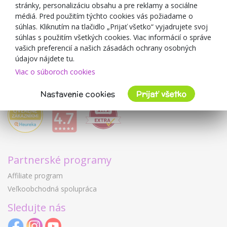
O predajcovi
stránky, personalizáciu obsahu a pre reklamy a sociálne
médiá. Pred použitím týchto cookies vás požiadame o
Mimulo.sk
súhlas. Kliknutím na tlačidlo „Prijať všetko“ vyjadrujete svoj
Obchodné podmienky
súhlas s použitím všetkých cookies. Viac informácií o správe
vašich preferencií a našich zásadách ochrany osobných
Ochrana osobných údajov GDPR
údajov nájdete tu.
Kontakty
Viac o súboroch cookies
Spolupracujeme
Hodnotenie zákazníkov
Nastavenie cookies
Prijať všetko
Partnerské programy
Affiliate program
Veľkoobchodná spolupráca
Sledujte nás