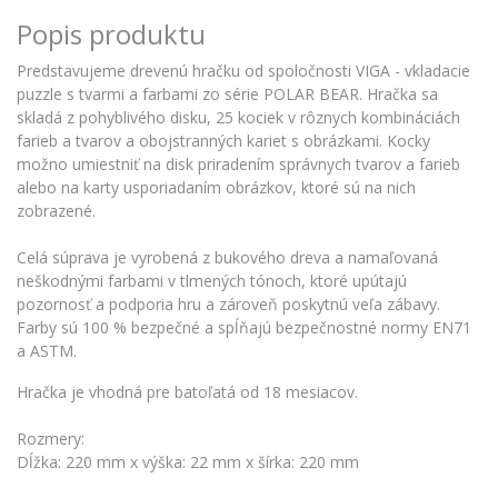
Popis produktu
Predstavujeme drevenú hračku od spoločnosti VIGA - vkladacie
puzzle s tvarmi a farbami zo série POLAR BEAR. Hračka sa
skladá z pohyblivého disku, 25 kociek v rôznych kombináciách
farieb a tvarov a obojstranných kariet s obrázkami. Kocky
možno umiestniť na disk priradením správnych tvarov a farieb
alebo na karty usporiadaním obrázkov, ktoré sú na nich
zobrazené.
Celá súprava je vyrobená z bukového dreva a namaľovaná
neškodnými farbami v tlmených tónoch, ktoré upútajú
pozornosť a podporia hru a zároveň poskytnú veľa zábavy.
Farby sú 100 % bezpečné a spĺňajú bezpečnostné normy EN71
a ASTM.
Hračka je vhodná pre batoľatá od 18 mesiacov.
Rozmery:
Dĺžka: 220 mm x výška: 22 mm x šírka: 220 mm