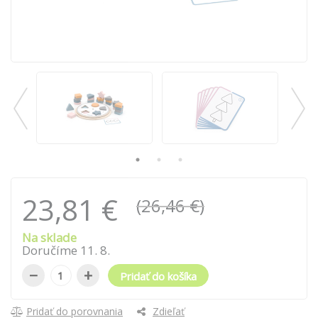
23,81 €
(26,46 €)
Na sklade
Doručíme
11
.
8
.
−
+
Pridať do košíka
Pridať do porovnania
Zdieľať