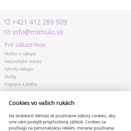
+421 412 289 909
info@mimulo.sk
Pre zákazníkov
Všetko o nákupe
Najčastejšie otázky
Výhody nákupu
Služby
Doprava a platba
Vrátenie a výmena tovaru
Reklamácia
Cookies vo vašich rukách
Darčekové poukážky
Zľavové kupóny
Na stránkach Mimulo.sk používame súbory cookies, aby
sme vám poskytli prispôsobený zážitok. Cookies sa
Blog
používajú na personalizáciu reklám, meranie používania