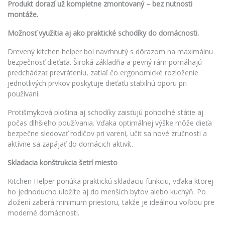
Produkt dorazí už kompletne zmontovaný – bez nutnosti
montáže.
Možnosť využitia aj ako praktické schodíky do domácnosti.
Drevený kitchen helper bol navrhnutý s dôrazom na maximálnu
bezpečnosť dieťaťa. Široká základňa a pevný rám pomáhajú
predchádzať prevráteniu, zatiaľ čo ergonomické rozloženie
jednotlivých prvkov poskytuje dieťaťu stabilnú oporu pri
používaní.
Protišmyková plošina aj schodíky zaisťujú pohodlné státie aj
počas dlhšieho používania. Vďaka optimálnej výške môže dieťa
bezpečne sledovať rodičov pri varení, učiť sa nové zručnosti a
aktívne sa zapájať do domácich aktivít.
Skladacia konštrukcia šetrí miesto
Kitchen Helper ponúka praktickú skladaciu funkciu, vďaka ktorej
ho jednoducho uložíte aj do menších bytov alebo kuchýň. Po
zložení zaberá minimum priestoru, takže je ideálnou voľbou pre
moderné domácnosti.