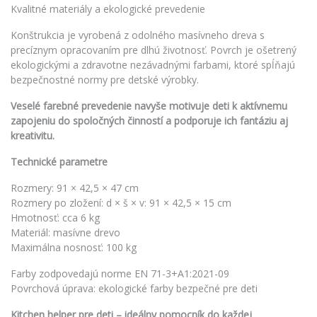
Kvalitné materiály a ekologické prevedenie
Konštrukcia je vyrobená z odolného masívneho dreva s
precíznym opracovaním pre dlhú životnosť. Povrch je ošetrený
ekologickými a zdravotne nezávadnými farbami, ktoré spĺňajú
bezpečnostné normy pre detské výrobky.
Veselé farebné prevedenie navyše motivuje deti k aktívnemu
zapojeniu do spoločných činností a podporuje ich fantáziu aj
kreativitu.
Technické parametre
Rozmery: 91 × 42,5 × 47 cm
Rozmery po zložení: d × š × v: 91 × 42,5 × 15 cm
Hmotnosť: cca 6 kg
Materiál: masívne drevo
Maximálna nosnosť: 100 kg
Farby zodpovedajú norme EN 71-3+A1:2021-09
Povrchová úprava: ekologické farby bezpečné pre deti
Kitchen helper pre deti – ideálny pomocník do každej