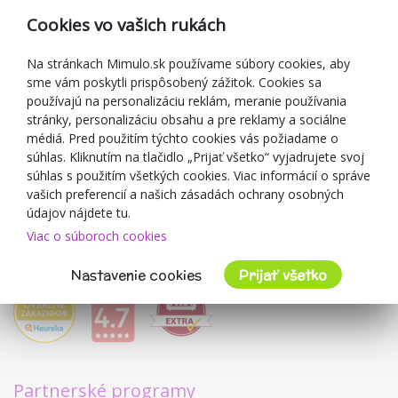
Reklamácia
Cookies vo vašich rukách
Darčekové poukážky
Zľavové kupóny
Na stránkach Mimulo.sk používame súbory cookies, aby
sme vám poskytli prispôsobený zážitok. Cookies sa
Blog
používajú na personalizáciu reklám, meranie používania
O predajcovi
stránky, personalizáciu obsahu a pre reklamy a sociálne
médiá. Pred použitím týchto cookies vás požiadame o
Mimulo.sk
súhlas. Kliknutím na tlačidlo „Prijať všetko“ vyjadrujete svoj
Obchodné podmienky
súhlas s použitím všetkých cookies. Viac informácií o správe
vašich preferencií a našich zásadách ochrany osobných
Ochrana osobných údajov GDPR
údajov nájdete tu.
Kontakty
Viac o súboroch cookies
Spolupracujeme
Hodnotenie zákazníkov
Nastavenie cookies
Prijať všetko
Partnerské programy