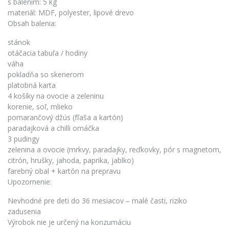
s balením: 5 kg
materiál: MDF, polyester, lipové drevo
Obsah balenia:
stánok
otáčacia tabuľa / hodiny
váha
pokladňa so skenerom
platobná karta
4 košíky na ovocie a zeleninu
korenie, soľ, mlieko
pomarančový džús (fľaša a kartón)
paradajková a chilli omáčka
3 pudingy
zelenina a ovocie (mrkvy, paradajky, reďkovky, pór s magnetom,
citrón, hrušky, jahoda, paprika, jablko)
farebný obal + kartón na prepravu
Upozornenie:
Nevhodné pre deti do 36 mesiacov – malé časti, riziko
zadusenia
Výrobok nie je určený na konzumáciu