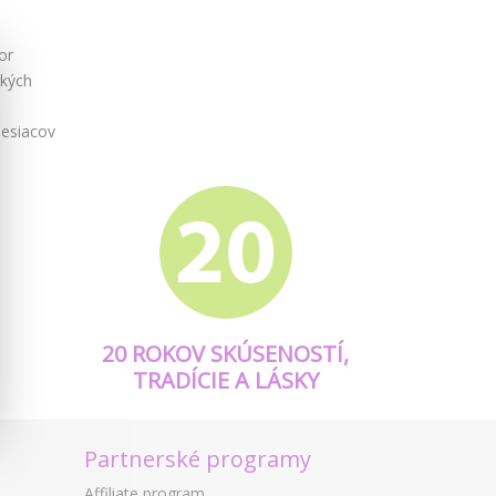
or
tkých
esiacov
20 ROKOV SKÚSENOSTÍ,
TRADÍCIE A LÁSKY
Partnerské programy
Affiliate program