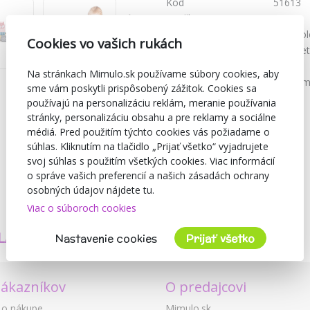
Kód
51613
Značka
Viga
Farba
Multicol
Cookies vo vašich rukách
Vhodné pre
Pre vše
Materiál
Drevo
Na stránkach Mimulo.sk používame súbory cookies, aby
Doporučený vek
od 18 m
sme vám poskytli prispôsobený zážitok. Cookies sa
používajú na personalizáciu reklám, meranie používania
stránky, personalizáciu obsahu a pre reklamy a sociálne
médiá. Pred použitím týchto cookies vás požiadame o
súhlas. Kliknutím na tlačidlo „Prijať všetko“ vyjadrujete
svoj súhlas s použitím všetkých cookies. Viac informácií
o správe vašich preferencií a našich zásadách ochrany
osobných údajov nájdete tu.
Viac o súboroch cookies
TVORÍME
BEZPEČNOSŤ
LASTNÉ PRODUKTY
A KVALITA
Nastavenie cookies
Prijať všetko
zákazníkov
O predajcovi
 o nákupe
Mimulo.sk