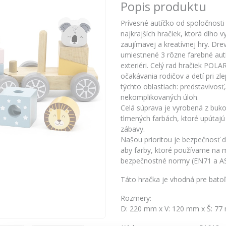
Popis produktu
Prívesné autíčko od spoločnosti
najkrajších hračiek, ktorá dlho
zaujímavej a kreatívnej hry. Dr
umiestnené 3 rôzne farebné autíč
exteriéri. Celý rad hračiek POLA
očakávania rodičov a detí pri zl
týchto oblastiach: predstavivosť
nekomplikovaných úloh.
Celá súprava je vyrobená z buko
tlmených farbách, ktoré upútaj
zábavy.
Našou prioritou je bezpečnosť de
aby farby, ktoré používame na ma
bezpečnostné normy (EN71 a A
Táto hračka je vhodná pre batoľ
Rozmery:
D: 220 mm x V: 120 mm x Š: 7