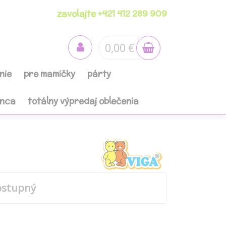
zavolajte +421 412 289 909
0,00 €
nie
pre mamičky
párty
anca
totálny výpredaj oblečenia
ostupný