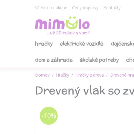
Všetko o nákupe
Ceny dopravy
Kontakty
hračky
elektrické vozidlá
dojčensk
dom a záhrada
školské potreby
ch
Domov
Hračky
Hračky z dreva
Drevené hra
Drevený vlak so z
-10%