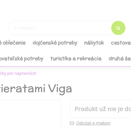
é oblečenie
dojčenské potreby
nábytok
cestova
ovateľské potreby
turistika a rekreácia
druhá š
čky pre najmenších
vieratami Viga
Produkt už nie je d
Odoslať e-mailom