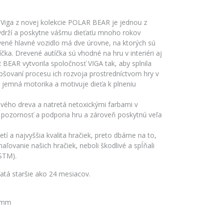
 Viga z novej kolekcie POLAR BEAR je jednou z
 vydrží a poskytne vášmu dieťaťu mnoho rokov
evené hlavné vozidlo má dve úrovne, na ktorých sú
ka. Drevené autíčka sú vhodné na hru v interiéri aj
R BEAR vytvorila spoločnosť VIGA tak, aby splnila
epšovaní procesu ich rozvoja prostredníctvom hry v
, jemná motorika a motivuje dieťa k plneniu
vého dreva a natretá netoxickými farbami v
ú pozornosť a podporia hru a zároveň poskytnú veľa
tí a najvyššia kvalita hračiek, preto dbáme na to,
ľovanie našich hračiek, neboli škodlivé a spĺňali
STM).
atá staršie ako 24 mesiacov.
7 mm