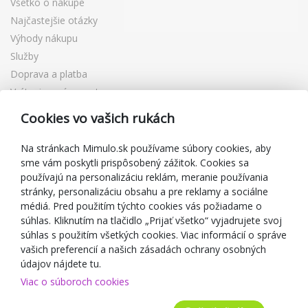
Všetko o nákupe
Najčastejšie otázky
Výhody nákupu
Služby
Doprava a platba
Vrátenie a výmena tovaru
Reklamácia
Cookies vo vašich rukách
Darčekové poukážky
Zľavové kupóny
Na stránkach Mimulo.sk používame súbory cookies, aby
sme vám poskytli prispôsobený zážitok. Cookies sa
Blog
používajú na personalizáciu reklám, meranie používania
O predajcovi
stránky, personalizáciu obsahu a pre reklamy a sociálne
médiá. Pred použitím týchto cookies vás požiadame o
Mimulo.sk
súhlas. Kliknutím na tlačidlo „Prijať všetko“ vyjadrujete svoj
Obchodné podmienky
súhlas s použitím všetkých cookies. Viac informácií o správe
vašich preferencií a našich zásadách ochrany osobných
Ochrana osobných údajov GDPR
údajov nájdete tu.
Kontakty
Viac o súboroch cookies
Spolupracujeme
Hodnotenie zákazníkov