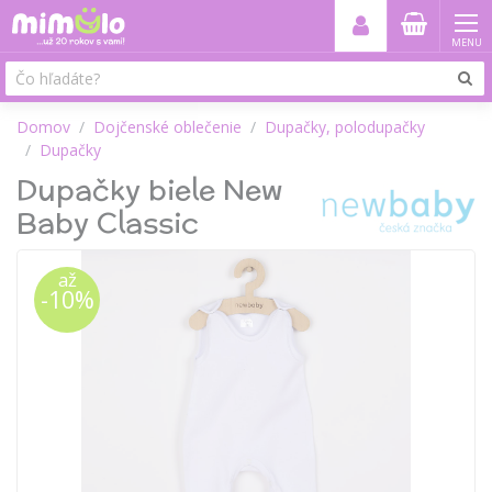
MENU
Domov
Dojčenské oblečenie
Dupačky, polodupačky
Dupačky
Dupačky biele New
Baby Classic
až
-10%