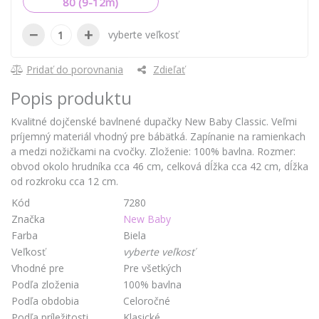
80 (9-12m)
−
+
vyberte veľkosť
Pridať do porovnania
Zdieľať
Popis produktu
Kvalitné dojčenské bavlnené dupačky New Baby Classic. Veľmi
príjemný materiál vhodný pre bábätká. Zapínanie na ramienkach
a medzi nožičkami na cvočky. Zloženie: 100% bavlna. Rozmer:
obvod okolo hrudníka cca 46 cm, celková dĺžka cca 42 cm, dĺžka
od rozkroku cca 12 cm.
Kód
7280
Značka
New Baby
Farba
Biela
Veľkosť
vyberte veľkosť
Vhodné pre
Pre všetkých
Podľa zloženia
100% bavlna
Podľa obdobia
Celoročné
Podľa príležitosti
Klasické