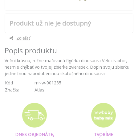
Produkt už nie je dostupný
Zdieľať
Popis produktu
Veľmi krásna, ručne maľovaná figúrka dinosaura Velociraptor,
nesmie chýbať vo tvojej zbierke zvieratiek. Dopln svoju zbierku
jedinečnou napodobeninou skutočného dinosaura.
Kód
mr-w-001235
Značka
Atlas
DNES OBJEDNÁTE,
TVORÍME