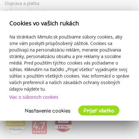
Doprava a platba
Vrátenie a výmena tovaru
Reklamácia
Cookies vo vašich rukách
Darčekové poukážky
Zľavové kupóny
Na stránkach Mimulo.sk používame súbory cookies, aby
sme vám poskytli prispôsobený zážitok. Cookies sa
Blog
používajú na personalizáciu reklám, meranie používania
O predajcovi
stránky, personalizáciu obsahu a pre reklamy a sociálne
médiá. Pred použitím týchto cookies vás požiadame o
Mimulo.sk
súhlas. Kliknutím na tlačidlo „Prijať všetko“ vyjadrujete svoj
Obchodné podmienky
súhlas s použitím všetkých cookies. Viac informácií o správe
vašich preferencií a našich zásadách ochrany osobných
Ochrana osobných údajov GDPR
údajov nájdete tu.
Kontakty
Viac o súboroch cookies
Spolupracujeme
Hodnotenie zákazníkov
Nastavenie cookies
Prijať všetko