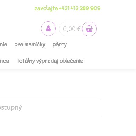
zavolajte +421 412 289 909
0,00 €
nie
pre mamičky
párty
anca
totálny výpredaj oblečenia
ostupný