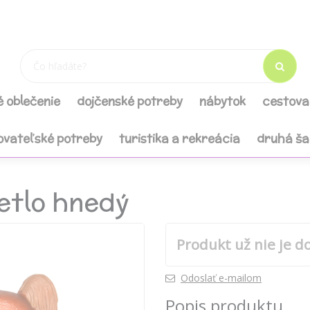
é oblečenie
dojčenské potreby
nábytok
cestova
ovateľské potreby
turistika a rekreácia
druhá š
vetlo hnedý
Produkt už nie je d
Odoslať e-mailom
Popis produktu