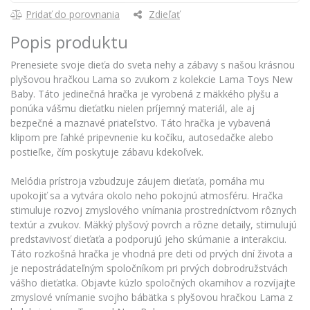
Pridať do porovnania
Zdieľať
Popis produktu
Prenesiete svoje dieťa do sveta nehy a zábavy s našou krásnou
plyšovou hračkou Lama so zvukom z kolekcie Lama Toys New
Baby. Táto jedinečná hračka je vyrobená z mäkkého plyšu a
ponúka vášmu dieťatku nielen príjemný materiál, ale aj
bezpečné a maznavé priateľstvo. Táto hračka je vybavená
klipom pre ľahké pripevnenie ku kočíku, autosedačke alebo
postieľke, čím poskytuje zábavu kdekoľvek.
Melódia prístroja vzbudzuje záujem dieťaťa, pomáha mu
upokojiť sa a vytvára okolo neho pokojnú atmosféru. Hračka
stimuluje rozvoj zmyslového vnímania prostredníctvom rôznych
textúr a zvukov. Mäkký plyšový povrch a rôzne detaily, stimulujú
predstavivosť dieťaťa a podporujú jeho skúmanie a interakciu.
Táto rozkošná hračka je vhodná pre deti od prvých dní života a
je nepostrádateľným spoločníkom pri prvých dobrodružstvách
vášho dieťatka. Objavte kúzlo spoločných okamihov a rozvíjajte
zmyslové vnímanie svojho bábätka s plyšovou hračkou Lama z