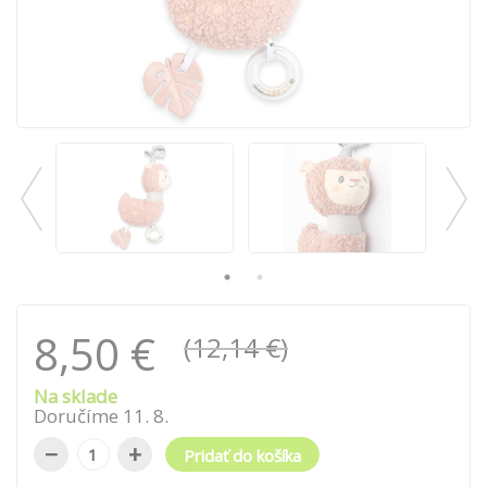
8,50 €
(12,14 €)
Na sklade
Doručíme
11
.
8
.
−
+
Pridať do košíka