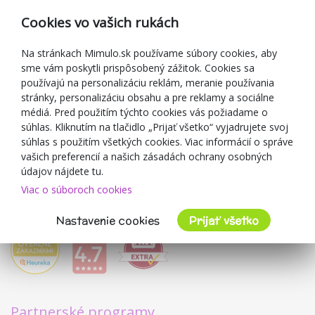
Reklamácia
Cookies vo vašich rukách
Darčekové poukážky
Zľavové kupóny
Na stránkach Mimulo.sk používame súbory cookies, aby
sme vám poskytli prispôsobený zážitok. Cookies sa
Blog
používajú na personalizáciu reklám, meranie používania
O predajcovi
stránky, personalizáciu obsahu a pre reklamy a sociálne
médiá. Pred použitím týchto cookies vás požiadame o
Mimulo.sk
súhlas. Kliknutím na tlačidlo „Prijať všetko“ vyjadrujete svoj
Obchodné podmienky
súhlas s použitím všetkých cookies. Viac informácií o správe
vašich preferencií a našich zásadách ochrany osobných
Ochrana osobných údajov GDPR
údajov nájdete tu.
Kontakty
Viac o súboroch cookies
Spolupracujeme
Hodnotenie zákazníkov
Nastavenie cookies
Prijať všetko
Partnerské programy