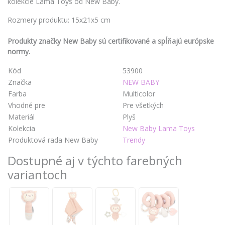
kolekcie Lama Toys od New Baby.
Rozmery produktu: 15x21x5 cm
Produkty značky New Baby sú certifikované a spĺňajú európske
normy.
Kód
53900
Značka
NEW BABY
Farba
Multicolor
Vhodné pre
Pre všetkých
Materiál
Plyš
Kolekcia
New Baby Lama Toys
Produktová rada New Baby
Trendy
Dostupné aj v týchto farebných
variantoch