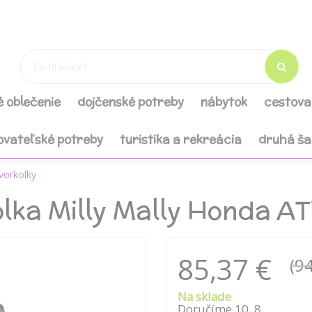
é oblečenie
dojčenské potreby
nábytok
cestova
ovateľské potreby
turistika a rekreácia
druhá š
vorkolky
olka Milly Mally Honda A
85,37 €
(94
Na sklade
Doručíme
10
.
8
.