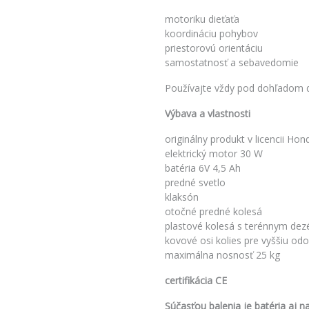
motoriku dieťaťa
koordináciu pohybov
priestorovú orientáciu
samostatnosť a sebavedomie
Používajte vždy pod dohľadom 
Výbava a vlastnosti
originálny produkt v licencii Hon
elektrický motor 30 W
batéria 6V 4,5 Ah
predné svetlo
klaksón
otočné predné kolesá
plastové kolesá s terénnym de
kovové osi kolies pre vyššiu odo
maximálna nosnosť 25 kg
certifikácia CE
Súčasťou balenia je batéria aj na