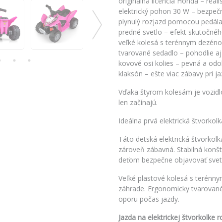
originálna licencia Honda – rea
elektrický pohon 30 W – bezpečn
plynulý rozjazd pomocou pedála
predné svetlo – efekt skutočnéh
veľké kolesá s terénnym dezénom 
tvarované sedadlo – pohodlie aj 
kovové osi kolies – pevná a odo
klaksón – ešte viac zábavy pri j
Vďaka štyrom kolesám je vozidlo 
len začínajú.
Ideálna prvá elektrická štvorkolk
Táto detská elektrická štvorkol
zároveň zábavná. Stabilná konšt
deťom bezpečne objavovať svet 
Veľké plastové kolesá s terénny
záhrade. Ergonomicky tvarované
oporu počas jazdy.
Jazda na elektrickej štvorkolke ro