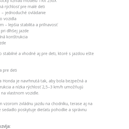
listický vzhľad modelu TRX 250X
á rýchlosť pre malé deti
 – jednoduché ovládanie
o vozidla
– lepšia stabilita a priľnavosť
pri dlhšej jazde
lná konštrukcia
azde
stabilné a vhodné aj pre deti, ktoré s jazdou ešte
a pre deti
ka Honda je navrhnutá tak, aby bola bezpečná a
rukcia a nízka rýchlosť 2,5–3 km/h umožňujú
na vlastnom vozidle.
m vzorom zvládnu jazdu na chodníku, terase aj na
 sedadlo poskytuje dieťaťu pohodlie a správnu
zvíja: