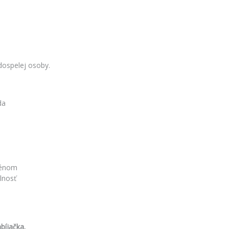
dospelej osoby.
da
zénom
lnosť
bíjačka.