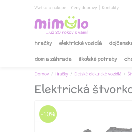
Všetko o nákupe
Ceny dopravy
Kontakty
hračky
elektrické vozidlá
dojčensk
dom a záhrada
školské potreby
ch
Domov
Hračky
Detské elektrické vozidlá
Št
Elektrická štvork
-10%