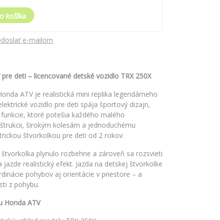
o košíka
doslať e-mailom
 pre deti – licencované detské vozidlo TRX 250X
onda ATV je realistická mini replika legendárneho
ktrické vozidlo pre deti spája športový dizajn,
funkcie, ktoré potešia každého malého
nštrukcii, širokým kolesám a jednoduchému
trickou štvorkolkou pre deti od 2 rokov.
 štvorkolka plynulo rozbehne a zároveň sa rozsvieti
jazde realistický efekt. Jazda na detskej štvorkolke
dinácie pohybov aj orientácie v priestore – a
ti z pohybu.
lku Honda ATV