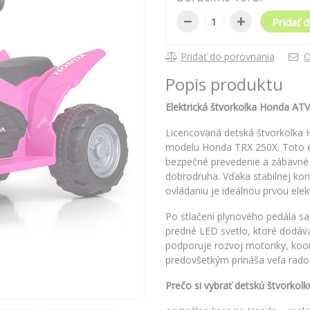
−
+
Pridať d
Pridať do porovnania
O
Popis produktu
Elektrická štvorkolka Honda ATV
Licencovaná detská štvorkolka H
modelu Honda TRX 250X. Toto ele
bezpečné prevedenie a zábavné 
dobrodruha. Vďaka stabilnej ko
ovládaniu je ideálnou prvou elek
Po stlačení plynového pedála sa
predné LED svetlo, ktoré dodáva 
podporuje rozvoj motoriky, koor
predovšetkým prináša veľa rados
Prečo si vybrať detskú štvorko