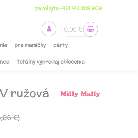
zavolajte +421 412 289 909
0,00 €
nie
pre mamičky
párty
anca
totálny výpredaj oblečenia
TV ružová
,86 €)