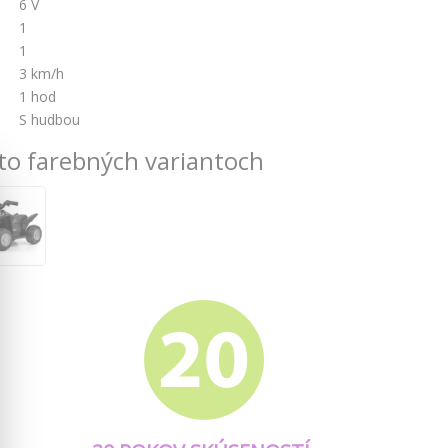
6 V
1
1
3 km/h
1 hod
S hudbou
to farebných variantoch