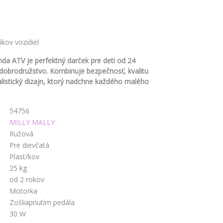
kov vozidiel
nda ATV je perfektný darček pre deti od 24
 dobrodružstvo. Kombinuje bezpečnosť, kvalitu
listický dizajn, ktorý nadchne každého malého
54756
MILLY MALLY
Ružová
Pre dievčatá
Plast/kov
25 kg
od 2 rokov
Motorka
Zošliapnutím pedála
30 W