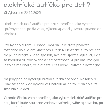
elektrické autíčko pre deti?
Vytvorené 22.10.2025
Hľadáte elektrické autíčko pre deti? Poradíme, ako vybrať
správny model podľa veku, výkonu aj značky. Kvalita priamo od
výrobcu!
Kto by odolal tomu úsmevu, keď sa vaše dieťa prvýkrát
rozbehne vo svojom vlastnom autíčku? Elektrické auto pre deti
nie je len hračka – je to spôsob, ako deti spoznávajú svet, učia
sa koordinácii, rovnováhe a samostatnosti. A pre vás, rodičov,
je to najmä istota, že dieťa trávi čas vonku aktívne a bezpečne.
Na prvý pohľad vyzerajú všetky autíčka podobne. Rozdiely sú
však zásadné – od výkonu cez batériu až po to, či sa do auta
zmestia dve deti.
V tomto článku vám poradíme, ako vybrať elektrické autíčko pre
deti, ktoré bude skutočne zodpovedať veku, váhe aj povrchu, po