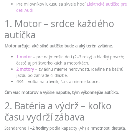
Pre milovníkov luxusu sa skvele hodí
Elektrické autíčko pre
deti Audi
.
1. Motor – srdce každého
autíčka
Motor určuje, aké silné autíčko bude a aký terén zvládne.
1 motor
– pre najmenšie deti (2–3 roky) a hladký povrch;
časté aj pri štvorkolkách a motorkách.
2 motory
– zvládnu mierne nerovnosti, ideálne na bežnú
jazdu po záhrade či dlažbe.
4×4
– voľba na trávnik, štrk a mierne kopce..
Čím viac motorov a vyššie napätie, tým výkonnejšie autíčko.
2. Batéria a výdrž – koľko
času vydrží zábava
Štandardne
1–2 hodiny
podľa kapacity (Ah) a hmotnosti dieťaťa.