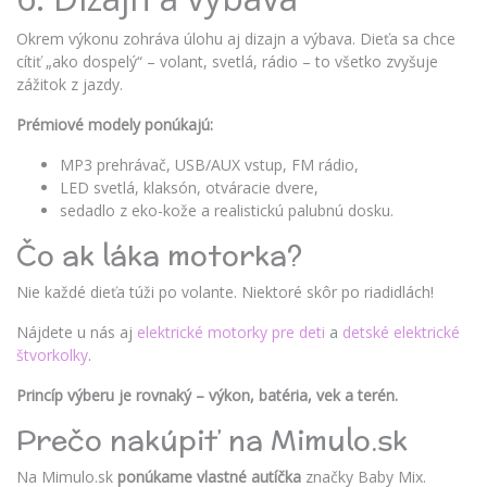
Okrem výkonu zohráva úlohu aj dizajn a výbava. Dieťa sa chce
cítiť „ako dospelý“ – volant, svetlá, rádio – to všetko zvyšuje
zážitok z jazdy.
Prémiové modely ponúkajú:
MP3 prehrávač, USB/AUX vstup, FM rádio,
LED svetlá, klaksón, otváracie dvere,
sedadlo z eko-kože a realistickú palubnú dosku.
Čo ak láka motorka?
Nie každé dieťa túži po volante. Niektoré skôr po riadidlách!
Nájdete u nás aj
elektrické motorky pre deti
a
detské elektrické
štvorkolky
.
Princíp výberu je rovnaký – výkon, batéria, vek a terén.
Prečo nakúpiť na Mimulo.sk
Na Mimulo.sk
ponúkame vlastné autíčka
značky Baby Mix.