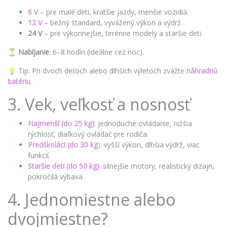
6 V
– pre malé deti, kratšie jazdy, menšie vozidlá.
12 V
– bežný štandard, vyvážený výkon a výdrž.
24 V
– pre výkonnejšie, terénne modely a staršie deti.
⏳
Nabíjanie
: 6–8 hodín (ideálne cez noc).
💡 Tip: Pri dvoch deťoch alebo dlhších výletoch zvážte
náhradnú
batériu
.
3. Vek, veľkosť a nosnosť
Najmenší (do 25 kg)
: jednoduché ovládanie, nižšia
rýchlosť, diaľkový ovládač pre rodiča.
Predškoláci (do 30 kg
)
: vyšší výkon, dlhšia výdrž, viac
funkcií.
Staršie deti (do 50 kg)
: silnejšie motory, realistický dizajn,
pokročilá výbava.
4. Jednomiestne alebo
dvojmiestne?