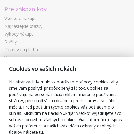
Pre zákazníkov
Všetko o nákupe
Najčastejšie otázky
Výhody nákupu
Služby
Doprava a platba
Vrátenie a výmena tovaru
Reklamácia
Cookies vo vašich rukách
Darčekové poukážky
Zľavové kupóny
Na stránkach Mimulo.sk používame súbory cookies, aby
sme vám poskytli prispôsobený zážitok. Cookies sa
Blog
používajú na personalizáciu reklám, meranie používania
O predajcovi
stránky, personalizáciu obsahu a pre reklamy a sociálne
médiá. Pred použitím týchto cookies vás požiadame o
Mimulo.sk
súhlas. Kliknutím na tlačidlo „Prijať všetko“ vyjadrujete svoj
Obchodné podmienky
súhlas s použitím všetkých cookies. Viac informácií o správe
vašich preferencií a našich zásadách ochrany osobných
Ochrana osobných údajov GDPR
údajov nájdete tu.
Kontakty