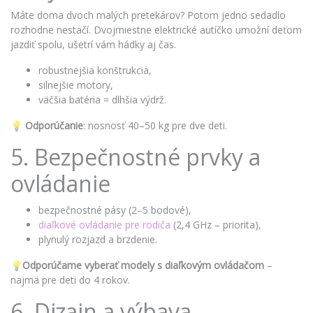
Máte doma dvoch malých pretekárov? Potom jedno sedadlo
rozhodne nestačí. Dvojmiestne elektrické autíčko umožní deťom
jazdiť spolu, ušetrí vám hádky aj čas.
robustnejšia konštrukcia,
silnejšie motory,
väčšia batéria = dlhšia výdrž.
💡
Odporúčanie
: nosnosť 40–50 kg pre dve deti.
5. Bezpečnostné prvky a
ovládanie
bezpečnostné pásy (2–5 bodové),
diaľkové ovládanie pre rodiča
(2,4 GHz – priorita),
plynulý rozjazd a brzdenie.
💡
Odporúčame vyberať modely s diaľkovým ovládačom
–
najmä pre deti do 4 rokov.
6. Dizajn a výbava