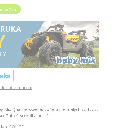
o košíka
doslať e-mailom
by Mix Quad je skvelou voľbou pre malých vodičov,
vo. Táto štvorkolka poteší
y Mix POLICE