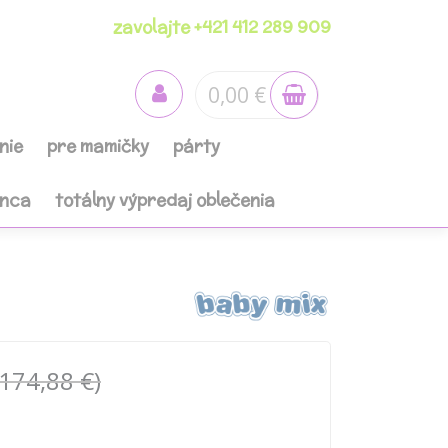
zavolajte +421 412 289 909
0,00 €
nie
pre mamičky
párty
anca
totálny výpredaj oblečenia
(174,88 €)