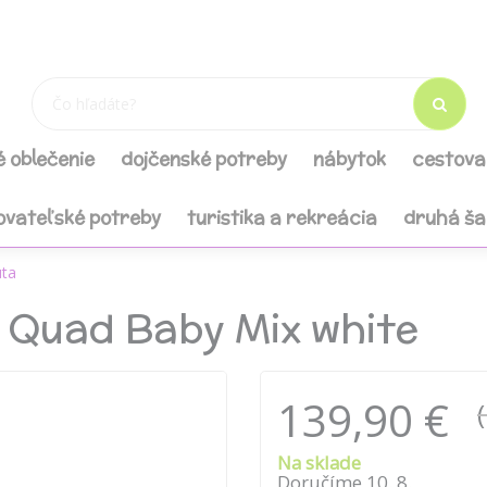
é oblečenie
dojčenské potreby
nábytok
cestova
ovateľské potreby
turistika a rekreácia
druhá š
ta
o Quad Baby Mix white
139,90 €
Na sklade
Doručíme
10
.
8
.