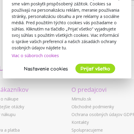
sme vám poskytli prispôsobený zážitok. Cookies sa
používajú na personalizáciu reklám, meranie používania
stránky, personalizáciu obsahu a pre reklamy a sociálne
médiá. Pred použitím týchto cookies vás požiadame o
súhlas. Kliknutím na tlačidlo „Prijať všetko“ vyjadrujete
svoj súhlas s použitím všetkých cookies. Viac informácií
o správe vašich preferencií a našich zásadách ochrany
osobných údajov nájdete tu.
Viac o súboroch cookies
TVORÍME
BEZPEČNOSŤ
LASTNÉ PRODUKTY
A KVALITA
Nastavenie cookies
Prijať všetko
zákazníkov
O predajcovi
 o nákupe
Mimulo.sk
tejšie otázky
Obchodné podmienky
 nákupu
Ochrana osobných údajov GDP
Kontakty
a a platba
Spolupracujeme