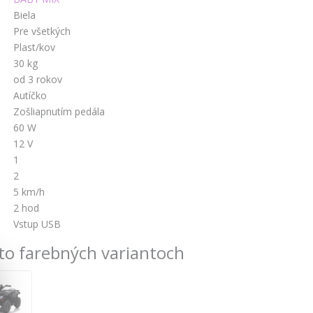
Biela
Pre všetkých
Plast/kov
30 kg
od 3 rokov
Autíčko
Zošliapnutím pedála
60 W
12 V
1
2
5 km/h
2 hod
Vstup USB
to farebných variantoch