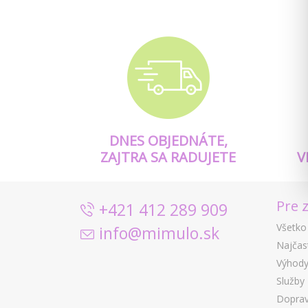
DNES OBJEDNÁTE,
ZAJTRA SA RADUJETE
V
Pre 
+421 412 289 909
Všetko
info@mimulo.sk
Najčas
Výhody
Služby
Doprav