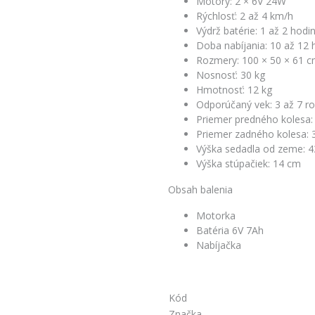
Motory: 2 × 6V 24W
Rýchlosť: 2 až 4 km/h
Výdrž batérie: 1 až 2 hodi
Doba nabíjania: 10 až 12 
Rozmery: 100 × 50 × 61 
Nosnosť: 30 kg
Hmotnosť: 12 kg
Odporúčaný vek: 3 až 7 r
Priemer predného kolesa:
Priemer zadného kolesa: 
Výška sedadla od zeme: 
Výška stúpačiek: 14 cm
Obsah balenia
Motorka
Batéria 6V 7Ah
Nabíjačka
Kód
Značka