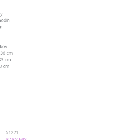
ny
hodín
cm
okov
 36 cm
33 cm
43 cm
51221
BABY MIX