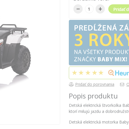
−
+
Pridať d
Pridať do porovnania
O
Popis produktu
Detská elektrická štvorkolka Ba
ktorí milujú jazdu a dobrodružst
Detská elektrická motorka Bab