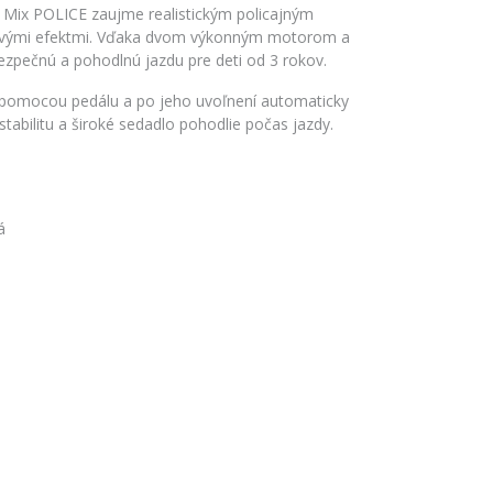
 Mix POLICE zaujme realistickým policajným
kovými efektmi. Vďaka dvom výkonným motorom a
bezpečnú a pohodlnú jazdu pre deti od 3 rokov.
pomocou pedálu a po jeho uvoľnení automaticky
stabilitu a široké sedadlo pohodlie počas jazdy.
á