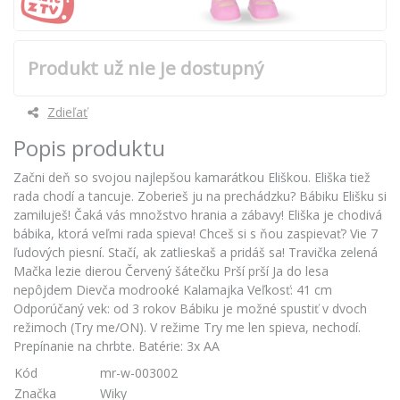
Produkt už nie je dostupný
Zdieľať
Popis produktu
Začni deň so svojou najlepšou kamarátkou Eliškou. Eliška tiež
rada chodí a tancuje. Zoberieš ju na prechádzku? Bábiku Elišku si
zamiluješ! Čaká vás množstvo hrania a zábavy! Eliška je chodivá
bábika, ktorá veľmi rada spieva! Chceš si s ňou zaspievať? Vie 7
ľudových piesní. Stačí, ak zatlieskaš a pridáš sa! Travička zelená
Mačka lezie dierou Červený šátečku Prší prší Ja do lesa
nepôjdem Dievča modrooké Kalamajka Veľkosť: 41 cm
Odporúčaný vek: od 3 rokov Bábiku je možné spustiť v dvoch
režimoch (Try me/ON). V režime Try me len spieva, nechodí.
Prepínanie na chrbte. Batérie: 3x AA
Kód
mr-w-003002
Značka
Wiky