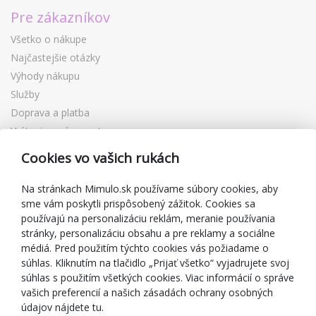
Pre zákazníkov
Všetko o nákupe
Najčastejšie otázky
Výhody nákupu
Služby
Doprava a platba
Vrátenie a výmena tovaru
Reklamácia
Cookies vo vašich rukách
Darčekové poukážky
Zľavové kupóny
Na stránkach Mimulo.sk používame súbory cookies, aby
sme vám poskytli prispôsobený zážitok. Cookies sa
Blog
používajú na personalizáciu reklám, meranie používania
O predajcovi
stránky, personalizáciu obsahu a pre reklamy a sociálne
médiá. Pred použitím týchto cookies vás požiadame o
Mimulo.sk
súhlas. Kliknutím na tlačidlo „Prijať všetko“ vyjadrujete svoj
Obchodné podmienky
súhlas s použitím všetkých cookies. Viac informácií o správe
vašich preferencií a našich zásadách ochrany osobných
Ochrana osobných údajov GDPR
údajov nájdete tu.
Kontakty