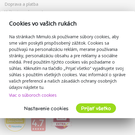
Doprava a platba
Vrátenie a výmena tovaru
Reklamácia
Cookies vo vašich rukách
Darčekové poukážky
Zľavové kupóny
Na stránkach Mimulo.sk používame súbory cookies, aby
sme vám poskytli prispôsobený zážitok. Cookies sa
Blog
používajú na personalizáciu reklám, meranie používania
O predajcovi
stránky, personalizáciu obsahu a pre reklamy a sociálne
médiá. Pred použitím týchto cookies vás požiadame o
Mimulo.sk
súhlas. Kliknutím na tlačidlo „Prijať všetko“ vyjadrujete svoj
Obchodné podmienky
súhlas s použitím všetkých cookies. Viac informácií o správe
vašich preferencií a našich zásadách ochrany osobných
Ochrana osobných údajov GDPR
údajov nájdete tu.
Kontakty
Viac o súboroch cookies
Spolupracujeme
Hodnotenie zákazníkov
Nastavenie cookies
Prijať všetko