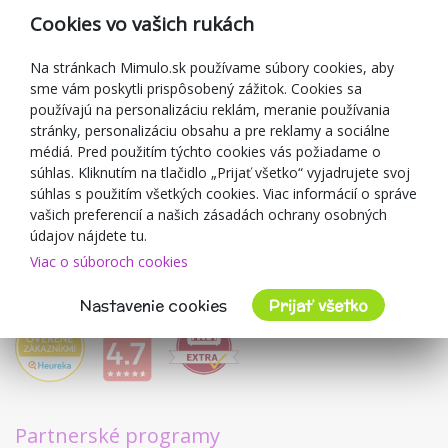
Reklamácia
Cookies vo vašich rukách
Darčekové poukážky
Zľavové kupóny
Na stránkach Mimulo.sk používame súbory cookies, aby
sme vám poskytli prispôsobený zážitok. Cookies sa
Blog
používajú na personalizáciu reklám, meranie používania
O predajcovi
stránky, personalizáciu obsahu a pre reklamy a sociálne
médiá. Pred použitím týchto cookies vás požiadame o
Mimulo.sk
súhlas. Kliknutím na tlačidlo „Prijať všetko“ vyjadrujete svoj
Obchodné podmienky
súhlas s použitím všetkých cookies. Viac informácií o správe
vašich preferencií a našich zásadách ochrany osobných
Ochrana osobných údajov GDPR
údajov nájdete tu.
Kontakty
Viac o súboroch cookies
Spolupracujeme
Hodnotenie zákazníkov
Nastavenie cookies
Prijať všetko
Partnerské programy