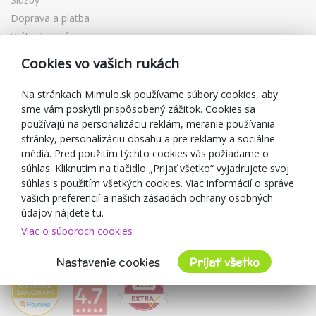
Doprava a platba
Vrátenie a výmena tovaru
Reklamácia
Cookies vo vašich rukách
Darčekové poukážky
Zľavové kupóny
Na stránkach Mimulo.sk používame súbory cookies, aby
sme vám poskytli prispôsobený zážitok. Cookies sa
Blog
používajú na personalizáciu reklám, meranie používania
O predajcovi
stránky, personalizáciu obsahu a pre reklamy a sociálne
médiá. Pred použitím týchto cookies vás požiadame o
Mimulo.sk
súhlas. Kliknutím na tlačidlo „Prijať všetko“ vyjadrujete svoj
Obchodné podmienky
súhlas s použitím všetkých cookies. Viac informácií o správe
vašich preferencií a našich zásadách ochrany osobných
Ochrana osobných údajov GDPR
údajov nájdete tu.
Kontakty
Viac o súboroch cookies
Spolupracujeme
Hodnotenie zákazníkov
Nastavenie cookies
Prijať všetko