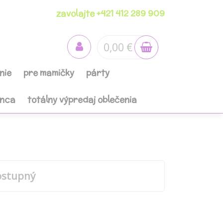
zavolajte +421 412 289 909
0,00 €
nie
pre mamičky
párty
anca
totálny výpredaj oblečenia
ostupný