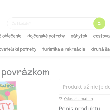
é oblečenie
dojčenské potreby
nábytok
cestova
ovateľské potreby
turistika a rekreácia
druhá š
s povrázkom
Produkt už nie je d
Odoslať e-mailom
Popis produktu