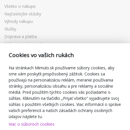
Všetko o nákupe
Najčastejšie otázky
Výhody nákupu
Služby
Doprava a platba
Vrátenie a výmena tovaru
Reklamácia
Cookies vo vašich rukách
Darčekové poukážky
Zľavové kupóny
Na stránkach Mimulo.sk používame súbory cookies, aby
sme vám poskytli prispôsobený zážitok. Cookies sa
Blog
používajú na personalizáciu reklám, meranie používania
O predajcovi
stránky, personalizáciu obsahu a pre reklamy a sociálne
médiá. Pred použitím týchto cookies vás požiadame o
Mimulo.sk
súhlas. Kliknutím na tlačidlo „Prijať všetko“ vyjadrujete svoj
Obchodné podmienky
súhlas s použitím všetkých cookies. Viac informácií o správe
vašich preferencií a našich zásadách ochrany osobných
Ochrana osobných údajov GDPR
údajov nájdete tu.
Kontakty
Viac o súboroch cookies
Spolupracujeme