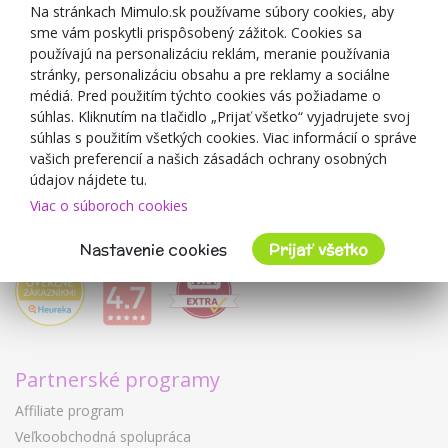
Zľavové kupóny
Na stránkach Mimulo.sk používame súbory cookies, aby
sme vám poskytli prispôsobený zážitok. Cookies sa
Blog
používajú na personalizáciu reklám, meranie používania
O predajcovi
stránky, personalizáciu obsahu a pre reklamy a sociálne
médiá. Pred použitím týchto cookies vás požiadame o
Mimulo.sk
súhlas. Kliknutím na tlačidlo „Prijať všetko“ vyjadrujete svoj
Obchodné podmienky
súhlas s použitím všetkých cookies. Viac informácií o správe
vašich preferencií a našich zásadách ochrany osobných
Ochrana osobných údajov GDPR
údajov nájdete tu.
Kontakty
Viac o súboroch cookies
Spolupracujeme
Hodnotenie zákazníkov
Nastavenie cookies
Prijať všetko
Partnerské programy
Affiliate program
Veľkoobchodná spolupráca