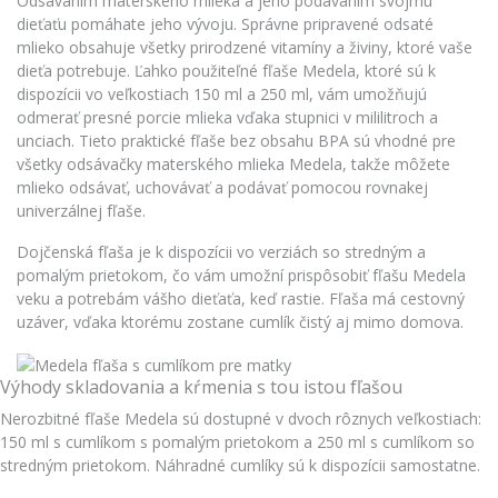
Odsávaním materského mlieka a jeho podávaním svojmu
dieťaťu pomáhate jeho vývoju. Správne pripravené odsaté
mlieko obsahuje všetky prirodzené vitamíny a živiny, ktoré vaše
dieťa potrebuje. Ľahko použiteľné fľaše Medela, ktoré sú k
dispozícii vo veľkostiach 150 ml a 250 ml, vám umožňujú
odmerať presné porcie mlieka vďaka stupnici v mililitroch a
unciach. Tieto praktické fľaše bez obsahu BPA sú vhodné pre
všetky odsávačky materského mlieka Medela, takže môžete
mlieko odsávať, uchovávať a podávať pomocou rovnakej
univerzálnej fľaše.
Dojčenská fľaša je k dispozícii vo verziách so stredným a
pomalým prietokom, čo vám umožní prispôsobiť fľašu Medela
veku a potrebám vášho dieťaťa, keď rastie. Fľaša má cestovný
uzáver, vďaka ktorému zostane cumlík čistý aj mimo domova.
Výhody skladovania a kŕmenia s tou istou fľašou
Nerozbitné fľaše Medela sú dostupné v dvoch rôznych veľkostiach:
150 ml s cumlíkom s pomalým prietokom a 250 ml s cumlíkom so
stredným prietokom. Náhradné cumlíky sú k dispozícii samostatne.