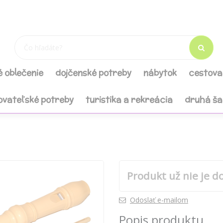
é oblečenie
dojčenské potreby
nábytok
cestova
ovateľské potreby
turistika a rekreácia
druhá š
Produkt už nie je d
Odoslať e-mailom
Popis produktu