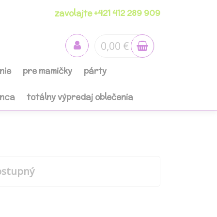
zavolajte +421 412 289 909
0,00 €
nie
pre mamičky
párty
anca
totálny výpredaj oblečenia
ostupný