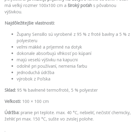
má veľký rozmer 100x100 cm a
široký poťah
s pôvabnou
výšivkou.
Najdôležitejšie vlastnosti:
Župany Sensillo sú vyrobené z 95 % z froté bavlny a 5 % z
polyesteru
veľmi mäkké a príjemné na dotyk
dokonale absorbujú vlhkosť po kúpaní
majú veselú výšivku na kapucni
odolné pri používaní, nemenia farbu
jednoduchá údržba
výrobok z Poľska
Sklad:
95 % bavlnené termofroté, 5 % polyester
Veľkosti:
100 × 100 cm
Údržba:
pranie pri teplote. max. 40 °C, nebieliť, nečistiť chemicky,
žehliť pri max. 150 °C, sušte vo zvislej polohe.
.