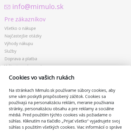
info@mimulo.sk
Pre zákazníkov
Všetko o nákupe
Najčastejšie otázky
Výhody nákupu
Služby
Doprava a platba
Vrátenie a výmena tovaru
Reklamácia
Cookies vo vašich rukách
Darčekové poukážky
Zľavové kupóny
Na stránkach Mimulo.sk používame súbory cookies, aby
sme vám poskytli prispôsobený zážitok. Cookies sa
Blog
používajú na personalizáciu reklám, meranie používania
O predajcovi
stránky, personalizáciu obsahu a pre reklamy a sociálne
médiá. Pred použitím týchto cookies vás požiadame o
Mimulo.sk
súhlas. Kliknutím na tlačidlo „Prijať všetko“ vyjadrujete svoj
Obchodné podmienky
súhlas s použitím všetkých cookies. Viac informácií o správe