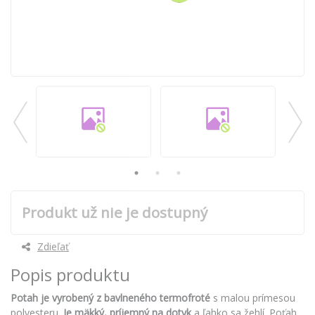
Produkt už nie je dostupný
Zdieľať
Popis produktu
Potah je vyrobený z bavlneného termofroté
s malou prímesou
polyesteru.
Je mäkký, príjemný na dotyk
a ľahko sa žehlí. Poťah