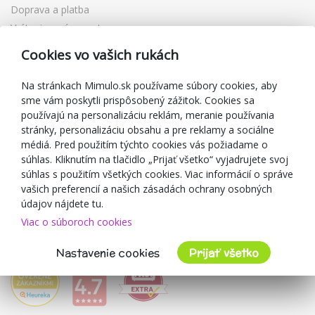
Doprava a platba
Vrátenie a výmena tovaru
Reklamácia
Cookies vo vašich rukách
Darčekové poukážky
Zľavové kupóny
Na stránkach Mimulo.sk používame súbory cookies, aby
sme vám poskytli prispôsobený zážitok. Cookies sa
Blog
používajú na personalizáciu reklám, meranie používania
O predajcovi
stránky, personalizáciu obsahu a pre reklamy a sociálne
médiá. Pred použitím týchto cookies vás požiadame o
Mimulo.sk
súhlas. Kliknutím na tlačidlo „Prijať všetko“ vyjadrujete svoj
Obchodné podmienky
súhlas s použitím všetkých cookies. Viac informácií o správe
vašich preferencií a našich zásadách ochrany osobných
Ochrana osobných údajov GDPR
údajov nájdete tu.
Kontakty
Viac o súboroch cookies
Spolupracujeme
Hodnotenie zákazníkov
Nastavenie cookies
Prijať všetko