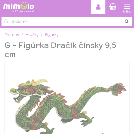
MENU
Domov
Hračky
Figurky
G - Figúrka Dračík čínsky 9,5
cm