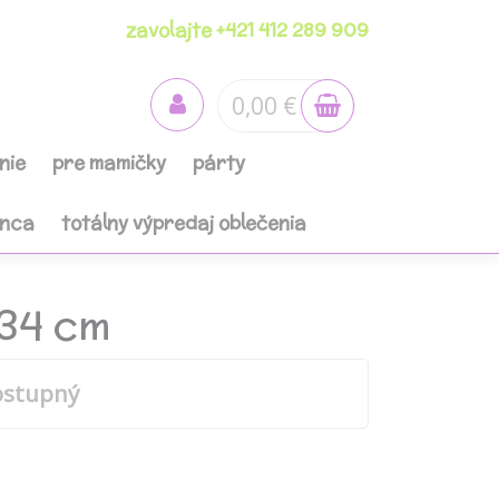
zavolajte +421 412 289 909
0,00 €
nie
pre mamičky
párty
anca
totálny výpredaj oblečenia
x34 cm
ostupný