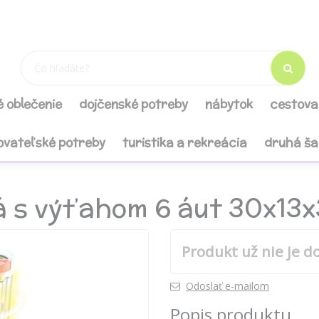
é oblečenie
dojčenské potreby
nábytok
cestova
ovateľské potreby
turistika a rekreácia
druhá š
 s výťahom 6 áut 30x13
Produkt už nie je d
Odoslať e-mailom
Popis produktu