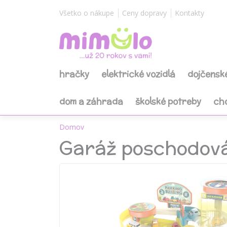
Všetko o nákupe
Ceny dopravy
Kontakty
hračky
elektrické vozidlá
dojčensk
dom a záhrada
školské potreby
ch
Domov
Garáž poschodová