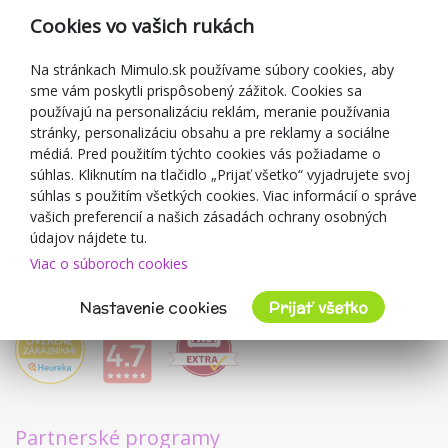
Reklamácia
Cookies vo vašich rukách
Darčekové poukážky
Zľavové kupóny
Na stránkach Mimulo.sk používame súbory cookies, aby
sme vám poskytli prispôsobený zážitok. Cookies sa
Blog
používajú na personalizáciu reklám, meranie používania
O predajcovi
stránky, personalizáciu obsahu a pre reklamy a sociálne
médiá. Pred použitím týchto cookies vás požiadame o
Mimulo.sk
súhlas. Kliknutím na tlačidlo „Prijať všetko“ vyjadrujete svoj
Obchodné podmienky
súhlas s použitím všetkých cookies. Viac informácií o správe
vašich preferencií a našich zásadách ochrany osobných
Ochrana osobných údajov GDPR
údajov nájdete tu.
Kontakty
Viac o súboroch cookies
Spolupracujeme
Hodnotenie zákazníkov
Nastavenie cookies
Prijať všetko
Partnerské programy