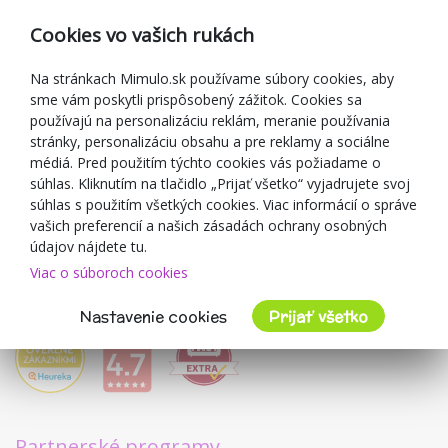
Reklamácia
Cookies vo vašich rukách
Darčekové poukážky
Zľavové kupóny
Na stránkach Mimulo.sk používame súbory cookies, aby
sme vám poskytli prispôsobený zážitok. Cookies sa
Blog
používajú na personalizáciu reklám, meranie používania
O predajcovi
stránky, personalizáciu obsahu a pre reklamy a sociálne
médiá. Pred použitím týchto cookies vás požiadame o
Mimulo.sk
súhlas. Kliknutím na tlačidlo „Prijať všetko“ vyjadrujete svoj
Obchodné podmienky
súhlas s použitím všetkých cookies. Viac informácií o správe
vašich preferencií a našich zásadách ochrany osobných
Ochrana osobných údajov GDPR
údajov nájdete tu.
Kontakty
Viac o súboroch cookies
Spolupracujeme
Hodnotenie zákazníkov
Nastavenie cookies
Prijať všetko
Partnerské programy