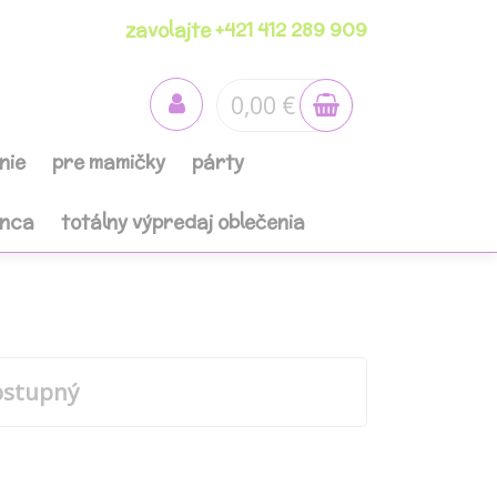
zavolajte +421 412 289 909
0,00 €
nie
pre mamičky
párty
anca
totálny výpredaj oblečenia
ostupný