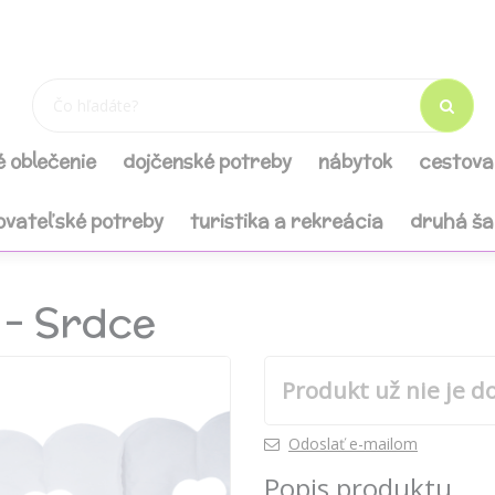
é oblečenie
dojčenské potreby
nábytok
cestova
ovateľské potreby
turistika a rekreácia
druhá š
 - Srdce
Produkt už nie je d
Odoslať e-mailom
Popis produktu