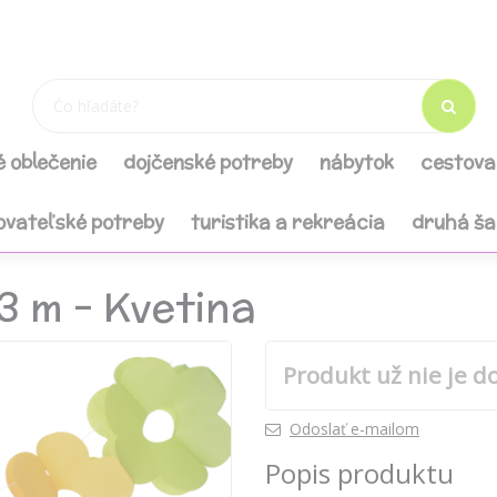
é oblečenie
dojčenské potreby
nábytok
cestova
ovateľské potreby
turistika a rekreácia
druhá š
3 m - Kvetina
Produkt už nie je d
Odoslať e-mailom
Popis produktu