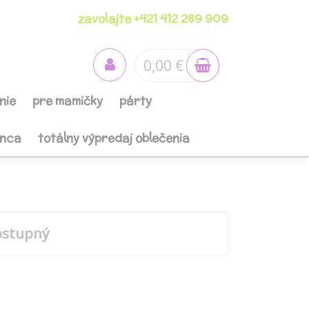
zavolajte +421 412 289 909
0,00 €
nie
pre mamičky
párty
anca
totálny výpredaj oblečenia
ostupný