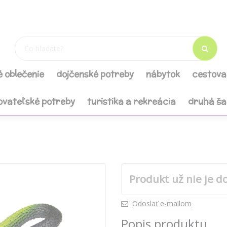
é oblečenie
dojčenské potreby
nábytok
cestova
ovateľské potreby
turistika a rekreácia
druhá š
Produkt už nie je d
Odoslať e-mailom
Popis produktu