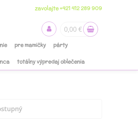
zavolajte +421 412 289 909
0,00 €
nie
pre mamičky
párty
anca
totálny výpredaj oblečenia
ostupný