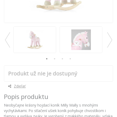
Produkt už nie je dostupný
Zdieľať
Popis produktu
Neobyčajne krásny hojdací koník Milly Mally s mnohými
vychytávkami. Po stlačení ušiek koník pohybuje chvostíkom i
tlamou a vydáva zvuky. Je vyrobený z mäkkého materiálu, vďaka