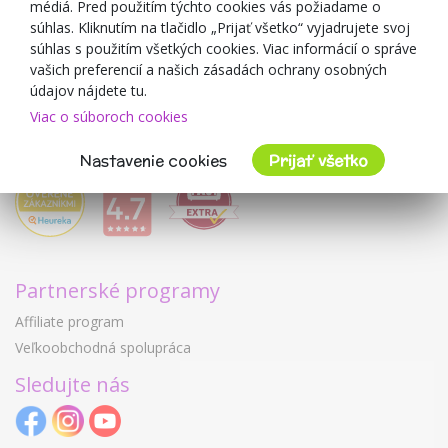
médiá. Pred použitím týchto cookies vás požiadame o
Mimulo.sk
súhlas. Kliknutím na tlačidlo „Prijať všetko“ vyjadrujete svoj
Obchodné podmienky
súhlas s použitím všetkých cookies. Viac informácií o správe
vašich preferencií a našich zásadách ochrany osobných
Ochrana osobných údajov GDPR
údajov nájdete tu.
Kontakty
Viac o súboroch cookies
Spolupracujeme
Hodnotenie zákazníkov
Nastavenie cookies
Prijať všetko
Partnerské programy
Affiliate program
Veľkoobchodná spolupráca
Sledujte nás