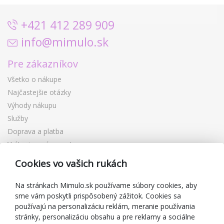
+421 412 289 909
info@mimulo.sk
Pre zákazníkov
Všetko o nákupe
Najčastejšie otázky
Výhody nákupu
Služby
Doprava a platba
Vrátenie a výmena tovaru
Reklamácia
Cookies vo vašich rukách
Darčekové poukážky
Zľavové kupóny
Na stránkach Mimulo.sk používame súbory cookies, aby
sme vám poskytli prispôsobený zážitok. Cookies sa
Blog
používajú na personalizáciu reklám, meranie používania
O predajcovi
stránky, personalizáciu obsahu a pre reklamy a sociálne