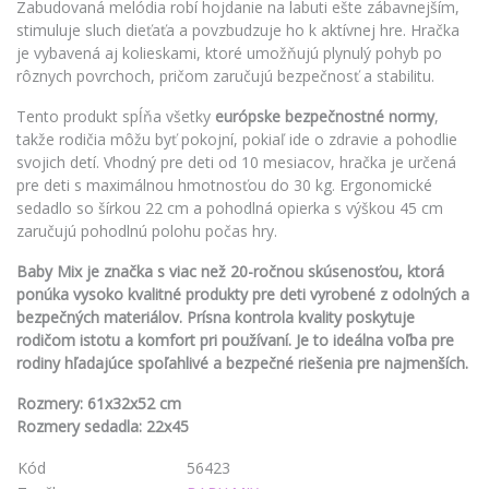
Zabudovaná melódia robí hojdanie na labuti ešte zábavnejším,
stimuluje sluch dieťaťa a povzbudzuje ho k aktívnej hre. Hračka
je vybavená aj kolieskami, ktoré umožňujú plynulý pohyb po
rôznych povrchoch, pričom zaručujú bezpečnosť a stabilitu.
Tento produkt spĺňa všetky
európske bezpečnostné normy
,
takže rodičia môžu byť pokojní, pokiaľ ide o zdravie a pohodlie
svojich detí. Vhodný pre deti od 10 mesiacov, hračka je určená
pre deti s maximálnou hmotnosťou do 30 kg. Ergonomické
sedadlo so šírkou 22 cm a pohodlná opierka s výškou 45 cm
zaručujú pohodlnú polohu počas hry.
Baby Mix je značka s viac než 20-ročnou skúsenosťou, ktorá
ponúka vysoko kvalitné produkty pre deti vyrobené z odolných a
bezpečných materiálov. Prísna kontrola kvality poskytuje
rodičom istotu a komfort pri používaní. Je to ideálna voľba pre
rodiny hľadajúce spoľahlivé a bezpečné riešenia pre najmenších.
Rozmery: 61x32x52 cm
Rozmery sedadla: 22x45
Kód
56423