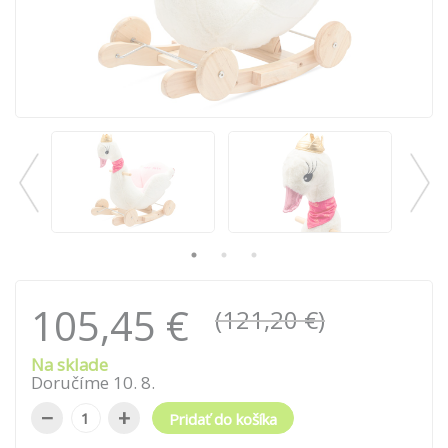
105,45 €
(121,20 €)
Na sklade
Doručíme
10
.
8
.
−
+
Pridať do košíka