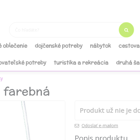
é oblečenie
dojčenské potreby
nábytok
cestova
ovateľské potreby
turistika a rekreácia
druhá š
ky
 farebná
Produkt už nie je d
Odoslať e-mailom
Popis produktu