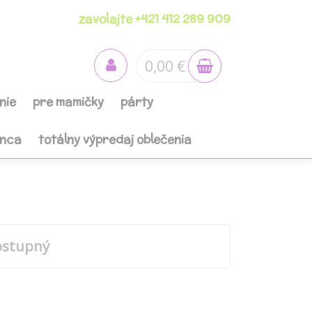
zavolajte +421 412 289 909
0,00 €
nie
pre mamičky
párty
anca
totálny výpredaj oblečenia
ostupný