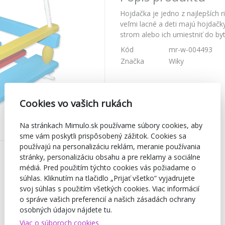
Hojdačka je jedno z najlepších r
veľmi lacné a deti majú hojdačk
strom alebo ich umiestniť do byt
Kód
mr-w-004493
Značka
Wiky
Cookies vo vašich rukách
Na stránkach Mimulo.sk používame súbory cookies, aby
sme vám poskytli prispôsobený zážitok. Cookies sa
používajú na personalizáciu reklám, meranie používania
stránky, personalizáciu obsahu a pre reklamy a sociálne
médiá. Pred použitím týchto cookies vás požiadame o
súhlas. Kliknutím na tlačidlo „Prijať všetko“ vyjadrujete
svoj súhlas s použitím všetkých cookies. Viac informácií
o správe vašich preferencií a našich zásadách ochrany
osobných údajov nájdete tu.
Viac o súboroch cookies