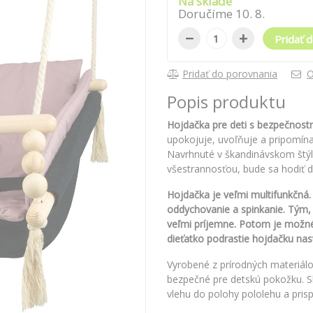
Na sklade
Doručíme
10
.
8
.
−
+
Pridať d
Pridať do porovnania
O
Popis produktu
Hojdačka pre deti s bezpečnost
upokojuje, uvoľňuje a pripomína
Navrhnuté v škandinávskom štý
všestrannosťou, bude sa hodiť do
Hojdačka je veľmi multifunkčná.
oddychovanie a spinkanie. Tým, 
veľmi príjemne. Potom je možné
dieťatko podrastie hojdačku nas
Vyrobené z prírodných materiálov
bezpečné pre detskú pokožku. Sk
vlehu do polohy pololehu a pris