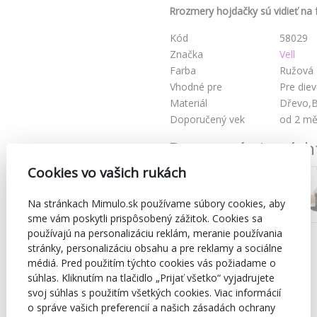
Rrozmery hojdačky sú vidieť na f
Kód
58029
Značka
Vell
Farba
Ružová
Vhodné pre
Pre die
Materiál
Dřevo,B
Doporučený vek
od 2 mě
Dostupné aj v tých
Cookies vo vašich rukách
Na stránkach Mimulo.sk používame súbory cookies, aby
sme vám poskytli prispôsobený zážitok. Cookies sa
používajú na personalizáciu reklám, meranie používania
stránky, personalizáciu obsahu a pre reklamy a sociálne
médiá. Pred použitím týchto cookies vás požiadame o
súhlas. Kliknutím na tlačidlo „Prijať všetko“ vyjadrujete
svoj súhlas s použitím všetkých cookies. Viac informácií
o správe vašich preferencií a našich zásadách ochrany