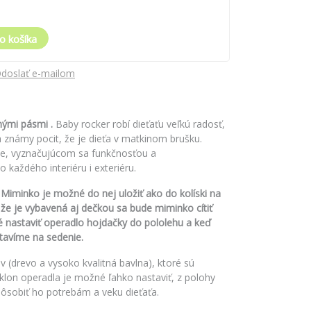
o košíka
doslať e-mailom
nými pásmi .
Baby rocker robí dieťaťu veľkú radosť,
 známy pocit, že je dieťa v matkinom brušku.
le, vyznačujúcom sa funkčnosťou a
 každého interiéru i exteriéru.
 Miminko je možné do nej uložiť ako do kolíski na
že je vybavená aj dečkou sa bude miminko cítiť
 nastaviť operadlo hojdačky do pololehu a keď
tavíme na sedenie.
 (drevo a vysoko kvalitná bavlna), ktoré sú
lon operadla je možné ľahko nastaviť, z polohy
pôsobiť ho potrebám a veku dieťaťa.