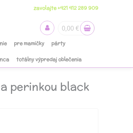
zavolajte +421 412 289 909
0,00 €
nie
pre mamičky
párty
anca
totálny výpredaj oblečenia
a perinkou black