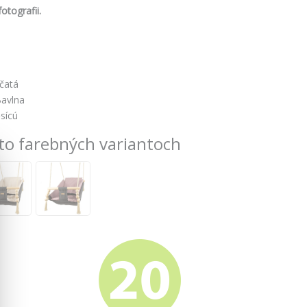
otografii.
včatá
avlna
sícú
to farebných variantoch