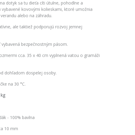
na dotyk sa tu dieťa cíti útulne, pohodlne a
sú vybavené kovovými kolieskami, ktoré umožnia
, verandu alebo na záhradu.
tívne, ale taktiež podporujú rozvoj jemnej
osť vybavená bezpečnostným pásom.
 rozmermi cca. 35 x 40 cm vyplnená vatou o gramáži
pod dohľadom dospelej osoby.
čke na 30 °C.
 kg
edák - 100% bavlna
cca 10 mm