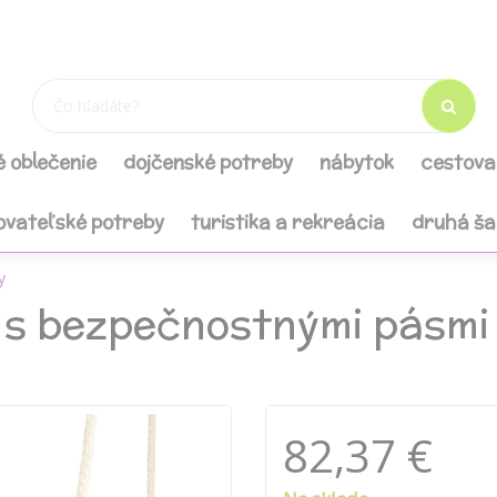
é oblečenie
dojčenské potreby
nábytok
cestova
ovateľské potreby
turistika a rekreácia
druhá š
y
 s bezpečnostnými pásmi 
82,37 €