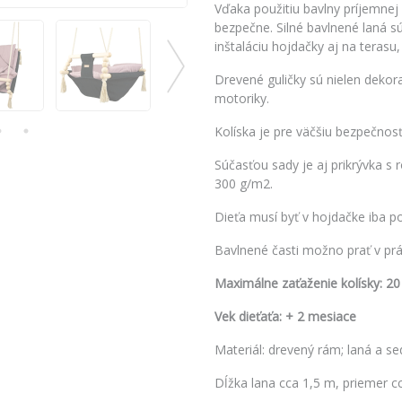
Vďaka použitiu bavlny príjemnej 
bezpečne. Silné bavlnené laná 
inštaláciu hojdačky aj na terasu
Drevené guličky sú nielen dekora
motoriky.
Kolíska je pre väčšiu bezpečn
Súčasťou sady je aj prikrývka s
300 g/m2.
Dieťa musí byť v hojdačke iba 
Bavlnené časti možno prať v prá
Maximálne zaťaženie kolísky: 20
Vek dieťaťa: + 2 mesiace
Materiál: drevený rám; laná a s
Dĺžka lana cca 1,5 m, priemer 