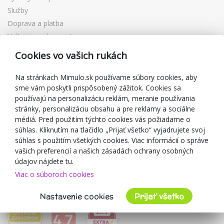
Služby
Doprava a platba
Vrátenie a výmena tovaru
Reklamácia
Cookies vo vašich rukách
Darčekové poukážky
Zľavové kupóny
Na stránkach Mimulo.sk používame súbory cookies, aby
sme vám poskytli prispôsobený zážitok. Cookies sa
Blog
používajú na personalizáciu reklám, meranie používania
O predajcovi
stránky, personalizáciu obsahu a pre reklamy a sociálne
médiá. Pred použitím týchto cookies vás požiadame o
Mimulo.sk
súhlas. Kliknutím na tlačidlo „Prijať všetko“ vyjadrujete svoj
Obchodné podmienky
súhlas s použitím všetkých cookies. Viac informácií o správe
vašich preferencií a našich zásadách ochrany osobných
Ochrana osobných údajov GDPR
údajov nájdete tu.
Kontakty
Viac o súboroch cookies
Spolupracujeme
Hodnotenie zákazníkov
Nastavenie cookies
Prijať všetko