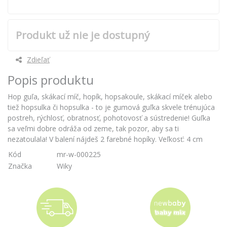
Produkt už nie je dostupný
Zdieľať
Popis produktu
Hop guľa, skákací míč, hopík, hopsakoule, skákací míček alebo
tiež hopsulka či hopsulka - to je gumová guľka skvele trénujúca
postreh, rýchlosť, obratnosť, pohotovosť a sústredenie! Guľka
sa veľmi dobre odráža od zeme, tak pozor, aby sa ti
nezatoulala! V balení nájdeš 2 farebné hopíky. Veľkosť: 4 cm
Kód
mr-w-000225
Značka
Wiky