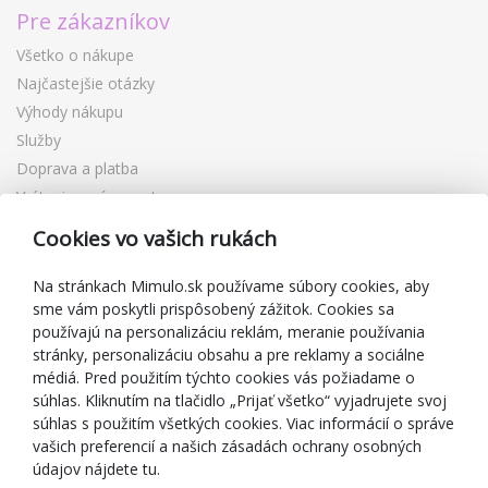
Pre zákazníkov
Všetko o nákupe
Najčastejšie otázky
Výhody nákupu
Služby
Doprava a platba
Vrátenie a výmena tovaru
Reklamácia
Cookies vo vašich rukách
Darčekové poukážky
Zľavové kupóny
Na stránkach Mimulo.sk používame súbory cookies, aby
sme vám poskytli prispôsobený zážitok. Cookies sa
Blog
používajú na personalizáciu reklám, meranie používania
O predajcovi
stránky, personalizáciu obsahu a pre reklamy a sociálne
médiá. Pred použitím týchto cookies vás požiadame o
Mimulo.sk
súhlas. Kliknutím na tlačidlo „Prijať všetko“ vyjadrujete svoj
Obchodné podmienky
súhlas s použitím všetkých cookies. Viac informácií o správe
vašich preferencií a našich zásadách ochrany osobných
Ochrana osobných údajov GDPR
údajov nájdete tu.
Kontakty