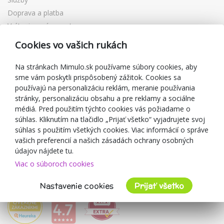
Doprava a platba
Vrátenie a výmena tovaru
Reklamácia
Cookies vo vašich rukách
Darčekové poukážky
Zľavové kupóny
Na stránkach Mimulo.sk používame súbory cookies, aby
sme vám poskytli prispôsobený zážitok. Cookies sa
Blog
používajú na personalizáciu reklám, meranie používania
O predajcovi
stránky, personalizáciu obsahu a pre reklamy a sociálne
médiá. Pred použitím týchto cookies vás požiadame o
Mimulo.sk
súhlas. Kliknutím na tlačidlo „Prijať všetko“ vyjadrujete svoj
Obchodné podmienky
súhlas s použitím všetkých cookies. Viac informácií o správe
vašich preferencií a našich zásadách ochrany osobných
Ochrana osobných údajov GDPR
údajov nájdete tu.
Kontakty
Viac o súboroch cookies
Spolupracujeme
Hodnotenie zákazníkov
Nastavenie cookies
Prijať všetko