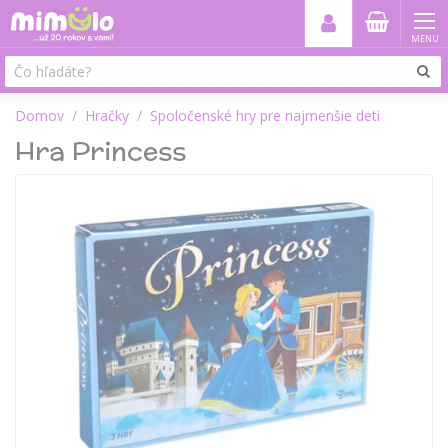
MENU
Domov
Hračky
Spoločenské hry pre najmenšie deti
Hra Princess