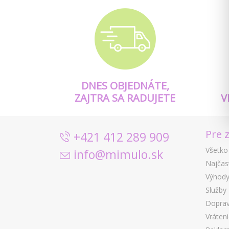
DNES OBJEDNÁTE,
ZAJTRA SA RADUJETE
V
Pre 
+421 412 289 909
Všetko
info@mimulo.sk
Najčas
Výhody
Služby
Doprav
Vráten