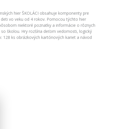
enských hier ŠKOLÁCI obsahuje komponenty pre
e deti vo veku od 4 rokov. Pomocou týchto hier
spôsobom niektoré poznatky a informácie o rôznych
h so školou. Hry rozšíria deťom vedomosti, logický
o: 128 ks obrázkových kartónových kariet a návod