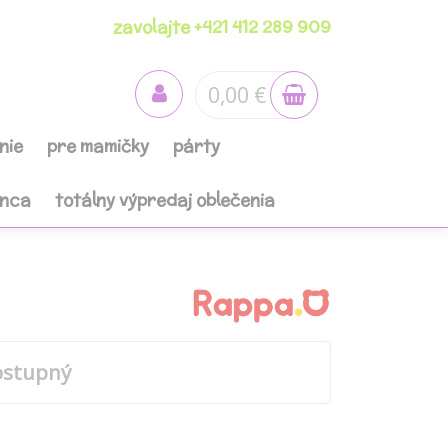
zavolajte +421 412 289 909
0,00 €
nie
pre mamičky
párty
anca
totálny výpredaj oblečenia
ostupný