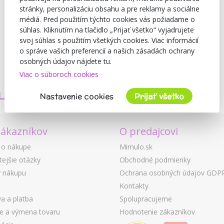
stránky, personalizáciu obsahu a pre reklamy a sociálne
médiá. Pred použitím týchto cookies vás požiadame o
súhlas. Kliknutím na tlačidlo „Prijať všetko“ vyjadrujete
svoj súhlas s použitím všetkých cookies. Viac informácií
o správe vašich preferencií a našich zásadách ochrany
osobných údajov nájdete tu.
Viac o súboroch cookies
TVORÍME
BEZPEČNOSŤ
LASTNÉ PRODUKTY
A KVALITA
Nastavenie cookies
Prijať všetko
zákazníkov
O predajcovi
 o nákupe
Mimulo.sk
tejšie otázky
Obchodné podmienky
 nákupu
Ochrana osobných údajov GDP
Kontakty
a a platba
Spolupracujeme
ie a výmena tovaru
Hodnotenie zákazníkov