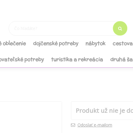
é oblečenie
dojčenské potreby
nábytok
cestova
ovateľské potreby
turistika a rekreácia
druhá š
Produkt už nie je d
Odoslať e-mailom