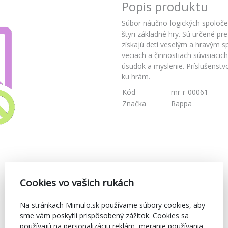
Popis produktu
Súbor náučno-logických spoloč
štyri základné hry. Sú určené pr
získajú deti veselým a hravým 
veciach a činnostiach súvisiacic
úsudok a myslenie. Príslušenstv
ku hrám.
Kód
mr-r-00061
Značka
Rappa
Cookies vo vašich rukách
Na stránkach Mimulo.sk používame súbory cookies, aby
sme vám poskytli prispôsobený zážitok. Cookies sa
používajú na personalizáciu reklám, meranie používania