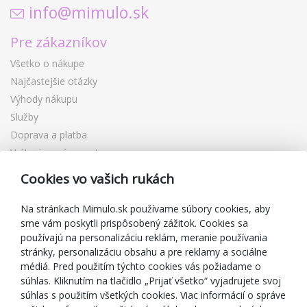
info@mimulo.sk
Pre zákazníkov
Všetko o nákupe
Najčastejšie otázky
Výhody nákupu
Služby
Doprava a platba
Vrátenie a výmena tovaru
Reklamácia
Cookies vo vašich rukách
Darčekové poukážky
Zľavové kupóny
Na stránkach Mimulo.sk používame súbory cookies, aby
sme vám poskytli prispôsobený zážitok. Cookies sa
Blog
používajú na personalizáciu reklám, meranie používania
O predajcovi
stránky, personalizáciu obsahu a pre reklamy a sociálne
médiá. Pred použitím týchto cookies vás požiadame o
Mimulo.sk
súhlas. Kliknutím na tlačidlo „Prijať všetko“ vyjadrujete svoj
Obchodné podmienky
súhlas s použitím všetkých cookies. Viac informácií o správe