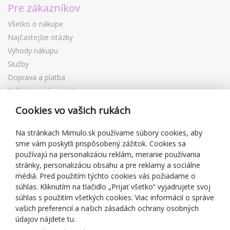
Pre zákazníkov
Všetko o nákupe
Najčastejšie otázky
Výhody nákupu
Služby
Doprava a platba
Vrátenie a výmena tovaru
Reklamácia
Cookies vo vašich rukách
Darčekové poukážky
Zľavové kupóny
Na stránkach Mimulo.sk používame súbory cookies, aby
sme vám poskytli prispôsobený zážitok. Cookies sa
Blog
používajú na personalizáciu reklám, meranie používania
O predajcovi
stránky, personalizáciu obsahu a pre reklamy a sociálne
médiá. Pred použitím týchto cookies vás požiadame o
Mimulo.sk
súhlas. Kliknutím na tlačidlo „Prijať všetko“ vyjadrujete svoj
Obchodné podmienky
súhlas s použitím všetkých cookies. Viac informácií o správe
vašich preferencií a našich zásadách ochrany osobných
Ochrana osobných údajov GDPR
údajov nájdete tu.
Kontakty