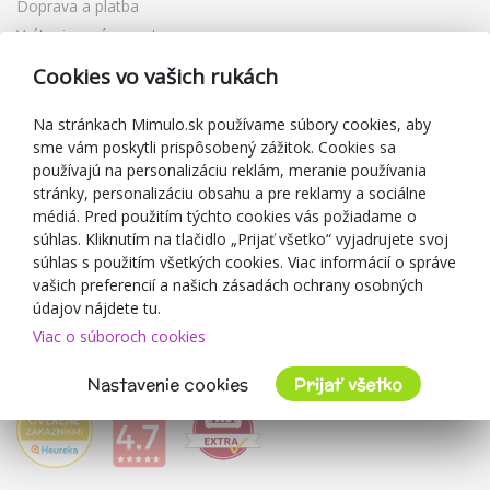
Doprava a platba
Vrátenie a výmena tovaru
Reklamácia
Cookies vo vašich rukách
Darčekové poukážky
Zľavové kupóny
Na stránkach Mimulo.sk používame súbory cookies, aby
sme vám poskytli prispôsobený zážitok. Cookies sa
Blog
používajú na personalizáciu reklám, meranie používania
O predajcovi
stránky, personalizáciu obsahu a pre reklamy a sociálne
médiá. Pred použitím týchto cookies vás požiadame o
Mimulo.sk
súhlas. Kliknutím na tlačidlo „Prijať všetko“ vyjadrujete svoj
Obchodné podmienky
súhlas s použitím všetkých cookies. Viac informácií o správe
vašich preferencií a našich zásadách ochrany osobných
Ochrana osobných údajov GDPR
údajov nájdete tu.
Kontakty
Viac o súboroch cookies
Spolupracujeme
Hodnotenie zákazníkov
Nastavenie cookies
Prijať všetko