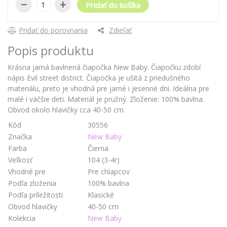
−
+
Pridať do košíka
Pridať do porovnania
Zdieľať
Popis produktu
Krásna jarná bavlnená čiapočka New Baby. Čiapočku zdobí
nápis Evil street district. Čiapočka je ušitá z priedušného
materiálu, preto je vhodná pre jarné i jesenné dni. Ideálna pre
malé i väčšie deti. Materiál je pružný. Zloženie: 100% bavlna.
Obvod okolo hlavičky cca 40-50 cm.
Kód
30556
Značka
New Baby
Farba
Čierna
Veľkosť
104 (3-4r)
Vhodné pre
Pre chlapcov
Podľa zloženia
100% bavlna
Podľa príležitosti
Klasické
Obvod hlavičky
40-50 cm
Kolekcia
New Baby