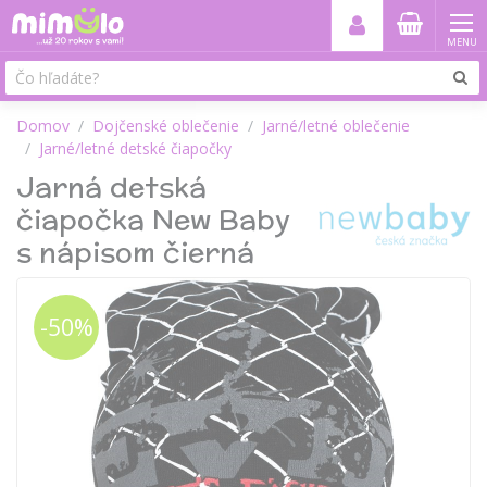
MENU
Domov
Dojčenské oblečenie
Jarné/letné oblečenie
Jarné/letné detské čiapočky
Jarná detská
čiapočka New Baby
s nápisom čierná
-50%