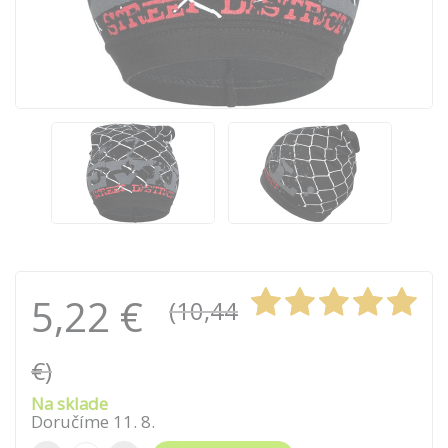
5,22 €
(10,44
€)
Na sklade
Doručíme
11
.
8
.