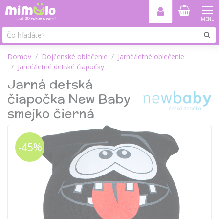
MENU
Domov
Dojčenské oblečenie
Jarné/letné oblečenie
Jarné/letné detské čiapočky
Jarná detská
čiapočka New Baby
smejko čierná
-45%