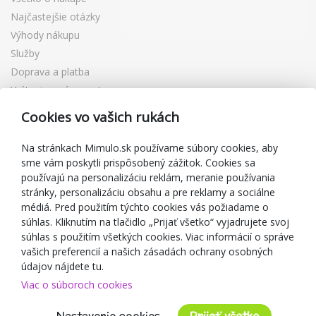
Najčastejšie otázky
Výhody nákupu
Služby
Doprava a platba
Vrátenie a výmena tovaru
Reklamácia
Cookies vo vašich rukách
Darčekové poukážky
Zľavové kupóny
Na stránkach Mimulo.sk používame súbory cookies, aby
sme vám poskytli prispôsobený zážitok. Cookies sa
Blog
používajú na personalizáciu reklám, meranie používania
O predajcovi
stránky, personalizáciu obsahu a pre reklamy a sociálne
médiá. Pred použitím týchto cookies vás požiadame o
Mimulo.sk
súhlas. Kliknutím na tlačidlo „Prijať všetko“ vyjadrujete svoj
Obchodné podmienky
súhlas s použitím všetkých cookies. Viac informácií o správe
vašich preferencií a našich zásadách ochrany osobných
Ochrana osobných údajov GDPR
údajov nájdete tu.
Kontakty
Viac o súboroch cookies
Spolupracujeme
Hodnotenie zákazníkov
Nastavenie cookies
Prijať všetko