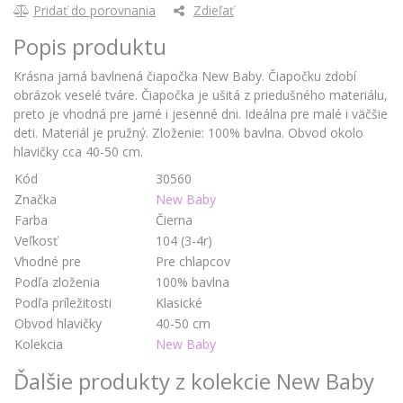
Pridať do porovnania
Zdieľať
Popis produktu
Krásna jarná bavlnená čiapočka New Baby. Čiapočku zdobí
obrázok veselé tváre. Čiapočka je ušitá z priedušného materiálu,
preto je vhodná pre jarné i jesenné dni. Ideálna pre malé i väčšie
deti. Materiál je pružný. Zloženie: 100% bavlna. Obvod okolo
hlavičky cca 40-50 cm.
Kód
30560
Značka
New Baby
Farba
Čierna
Veľkosť
104 (3-4r)
Vhodné pre
Pre chlapcov
Podľa zloženia
100% bavlna
Podľa príležitosti
Klasické
Obvod hlavičky
40-50 cm
Kolekcia
New Baby
Ďalšie produkty z kolekcie New Baby