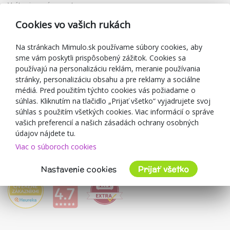
Vrátenie a výmena tovaru
Reklamácia
Cookies vo vašich rukách
Darčekové poukážky
Zľavové kupóny
Na stránkach Mimulo.sk používame súbory cookies, aby
sme vám poskytli prispôsobený zážitok. Cookies sa
Blog
používajú na personalizáciu reklám, meranie používania
O predajcovi
stránky, personalizáciu obsahu a pre reklamy a sociálne
médiá. Pred použitím týchto cookies vás požiadame o
Mimulo.sk
súhlas. Kliknutím na tlačidlo „Prijať všetko“ vyjadrujete svoj
Obchodné podmienky
súhlas s použitím všetkých cookies. Viac informácií o správe
vašich preferencií a našich zásadách ochrany osobných
Ochrana osobných údajov GDPR
údajov nájdete tu.
Kontakty
Viac o súboroch cookies
Spolupracujeme
Hodnotenie zákazníkov
Nastavenie cookies
Prijať všetko