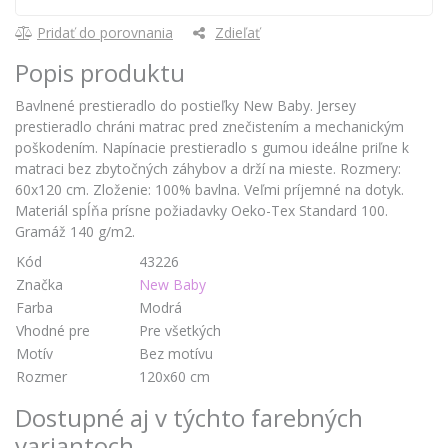
Pridať do porovnania
Zdieľať
Popis produktu
Bavlnené prestieradlo do postieľky New Baby. Jersey
prestieradlo chráni matrac pred znečistením a mechanickým
poškodením. Napínacie prestieradlo s gumou ideálne priľne k
matraci bez zbytočných záhybov a drží na mieste. Rozmery:
60x120 cm. Zloženie: 100% bavlna. Veľmi príjemné na dotyk.
Materiál spĺňa prísne požiadavky Oeko-Tex Standard 100.
Gramáž 140 g/m2.
Kód
43226
Značka
New Baby
Farba
Modrá
Vhodné pre
Pre všetkých
Motív
Bez motívu
Rozmer
120x60 cm
Dostupné aj v týchto farebných
variantoch