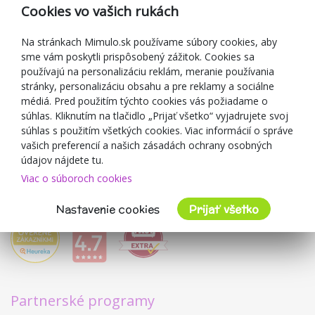
Reklamácia
Cookies vo vašich rukách
Darčekové poukážky
Zľavové kupóny
Na stránkach Mimulo.sk používame súbory cookies, aby
sme vám poskytli prispôsobený zážitok. Cookies sa
Blog
používajú na personalizáciu reklám, meranie používania
O predajcovi
stránky, personalizáciu obsahu a pre reklamy a sociálne
médiá. Pred použitím týchto cookies vás požiadame o
Mimulo.sk
súhlas. Kliknutím na tlačidlo „Prijať všetko“ vyjadrujete svoj
Obchodné podmienky
súhlas s použitím všetkých cookies. Viac informácií o správe
vašich preferencií a našich zásadách ochrany osobných
Ochrana osobných údajov GDPR
údajov nájdete tu.
Kontakty
Viac o súboroch cookies
Spolupracujeme
Hodnotenie zákazníkov
Nastavenie cookies
Prijať všetko
Partnerské programy