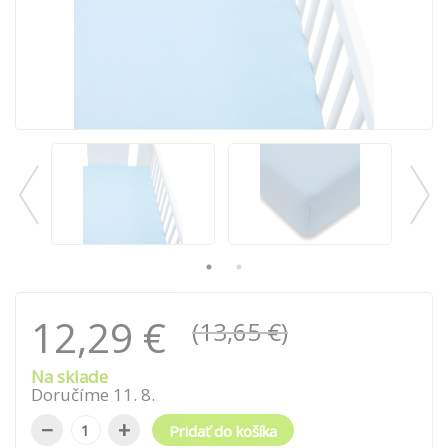
12,29 €
(13,65 €)
Na sklade
Doručíme
11
.
8
.
−
+
Pridať do košíka