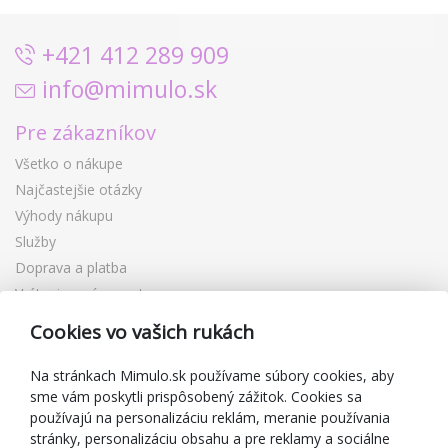
+421 412 289 909
info@mimulo.sk
Pre zákazníkov
Všetko o nákupe
Najčastejšie otázky
Výhody nákupu
Služby
Doprava a platba
Vrátenie a výmena tovaru
Reklamácia
Cookies vo vašich rukách
Darčekové poukážky
Zľavové kupóny
Na stránkach Mimulo.sk používame súbory cookies, aby
sme vám poskytli prispôsobený zážitok. Cookies sa
Blog
používajú na personalizáciu reklám, meranie používania
O predajcovi
stránky, personalizáciu obsahu a pre reklamy a sociálne