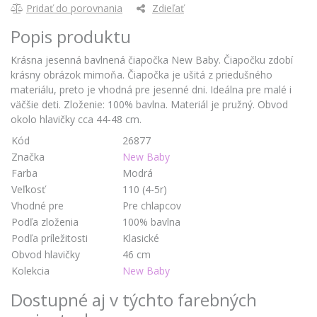
Pridať do porovnania
Zdieľať
Popis produktu
Krásna jesenná bavlnená čiapočka New Baby. Čiapočku zdobí
krásny obrázok mimoňa. Čiapočka je ušitá z priedušného
materiálu, preto je vhodná pre jesenné dni. Ideálna pre malé i
väčšie deti. Zloženie: 100% bavlna. Materiál je pružný. Obvod
okolo hlavičky cca 44-48 cm.
Kód
26877
Značka
New Baby
Farba
Modrá
Veľkosť
110 (4-5r)
Vhodné pre
Pre chlapcov
Podľa zloženia
100% bavlna
Podľa príležitosti
Klasické
Obvod hlavičky
46 cm
Kolekcia
New Baby
Dostupné aj v týchto farebných