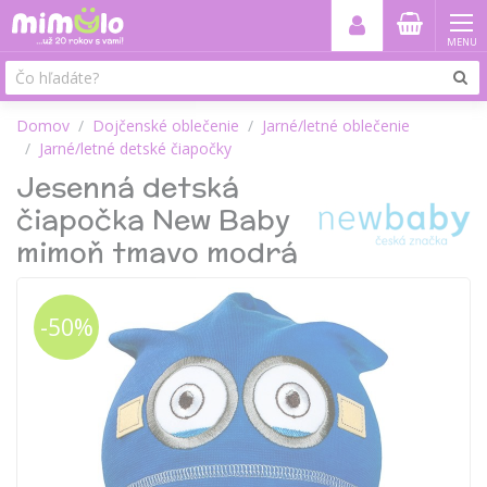
MENU
Domov
Dojčenské oblečenie
Jarné/letné oblečenie
Jarné/letné detské čiapočky
Jesenná detská
čiapočka New Baby
mimoň tmavo modrá
-50%