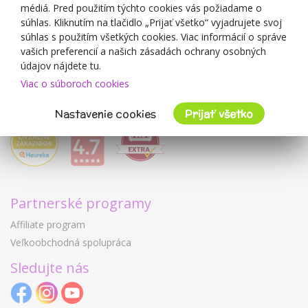
médiá. Pred použitím týchto cookies vás požiadame o
Mimulo.sk
súhlas. Kliknutím na tlačidlo „Prijať všetko“ vyjadrujete svoj
Obchodné podmienky
súhlas s použitím všetkých cookies. Viac informácií o správe
vašich preferencií a našich zásadách ochrany osobných
Ochrana osobných údajov GDPR
údajov nájdete tu.
Kontakty
Viac o súboroch cookies
Spolupracujeme
Hodnotenie zákazníkov
Nastavenie cookies
Prijať všetko
Partnerské programy
Affiliate program
Veľkoobchodná spolupráca
Sledujte nás