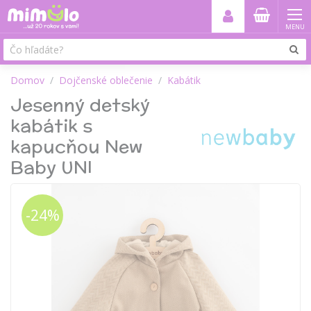
MENU
Domov
Dojčenské oblečenie
Kabátik
Jesenný detský
kabátik s
kapucňou New
Baby UNI
-24%