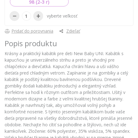
98 (2-3 r)
−
+
vyberte veľkosť
Pridať do porovnania
Zdieľať
Popis produktu
Krásny a praktický kabátik pre deti New Baby UNI. Kabátik s
kapucňou je univerzálneho strihu a preto je vhodný pre
chlapčekov a dievčatká. Kapucňa chráni hlavu a uši vášho
dieťaťa pred chladným vetrom. Zapínanie je na gombíky a celý
kabátik je podšitý kvalitnou bavlnenou podšívkou. Drevené
gombíky dodali kabátiku jednoduchý a elegantný vzhľad.
Perfektne sa hodí k rôznym outfitom a príležitostiam. Ušitý v
modernom dizajne a farbe z veľmi kvalitnej hrubšej tkaniny.
Kabátik je navrhnutý tak, aby umožňoval voľný pohyb a
komfortné nosenie. S týmto jesenným kabátikom bude vaše
dieťa pripravené na všetky dobrodružstvá, ktoré prináša jesenné
obdobie. Nechajte ho cítiť sa pohodlne a štýlovo, nech už ide
kamkoľvek. Zloženie: 60% polyester, 35% viskóza, 5% spandex.
Vďaka hrubšej tkanine je kabátik vhodný aj na mierne zimné