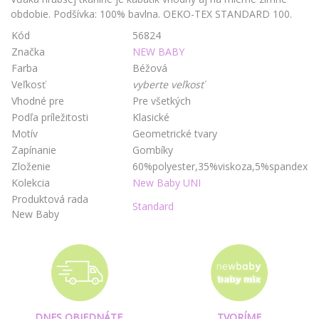
obdobie. Podšívka: 100% bavlna. OEKO-TEX STANDARD 100.
Kód
56824
Značka
NEW BABY
Farba
Béžová
Veľkosť
vyberte veľkosť
Vhodné pre
Pre všetkých
Podľa príležitosti
Klasické
Motív
Geometrické tvary
Zapínanie
Gombíky
Zloženie
60%polyester,35%viskoza,5%spandex
Kolekcia
New Baby UNI
Produktová rada
Standard
New Baby
DNES OBJEDNÁTE,
TVORÍME