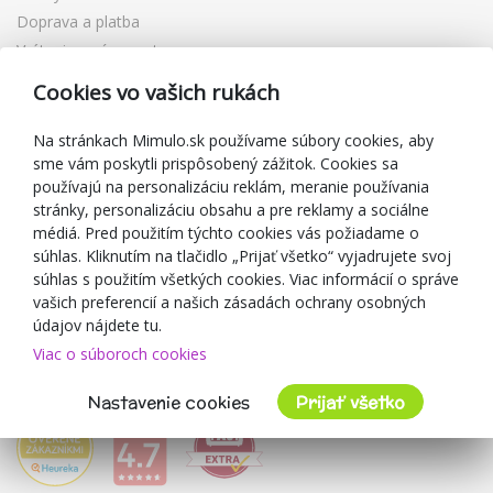
Doprava a platba
Vrátenie a výmena tovaru
Reklamácia
Cookies vo vašich rukách
Darčekové poukážky
Zľavové kupóny
Na stránkach Mimulo.sk používame súbory cookies, aby
sme vám poskytli prispôsobený zážitok. Cookies sa
Blog
používajú na personalizáciu reklám, meranie používania
O predajcovi
stránky, personalizáciu obsahu a pre reklamy a sociálne
médiá. Pred použitím týchto cookies vás požiadame o
Mimulo.sk
súhlas. Kliknutím na tlačidlo „Prijať všetko“ vyjadrujete svoj
Obchodné podmienky
súhlas s použitím všetkých cookies. Viac informácií o správe
vašich preferencií a našich zásadách ochrany osobných
Ochrana osobných údajov GDPR
údajov nájdete tu.
Kontakty
Viac o súboroch cookies
Spolupracujeme
Hodnotenie zákazníkov
Nastavenie cookies
Prijať všetko