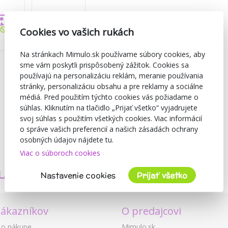
Cookies vo vašich rukách
Na stránkach Mimulo.sk používame súbory cookies, aby
sme vám poskytli prispôsobený zážitok. Cookies sa
používajú na personalizáciu reklám, meranie používania
stránky, personalizáciu obsahu a pre reklamy a sociálne
médiá. Pred použitím týchto cookies vás požiadame o
súhlas. Kliknutím na tlačidlo „Prijať všetko“ vyjadrujete
svoj súhlas s použitím všetkých cookies. Viac informácií
o správe vašich preferencií a našich zásadách ochrany
osobných údajov nájdete tu.
Viac o súboroch cookies
TVORÍME
BEZPEČNOSŤ
LASTNÉ PRODUKTY
A KVALITA
Nastavenie cookies
Prijať všetko
zákazníkov
O predajcovi
 o nákupe
Mimulo.sk