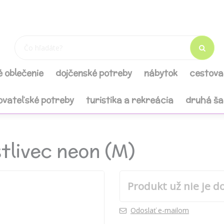
é oblečenie
dojčenské potreby
nábytok
cestova
ovateľské potreby
turistika a rekreácia
druhá š
tlivec neon (M)
Produkt už nie je d
Odoslať e-mailom