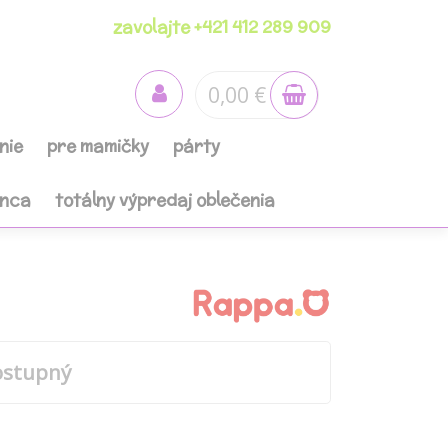
zavolajte +421 412 289 909
0,00 €
nie
pre mamičky
párty
anca
totálny výpredaj oblečenia
ostupný