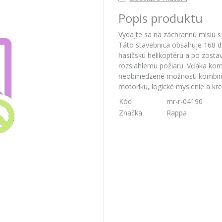
Popis produktu
Vydajte sa na záchrannú misiu s
Táto stavebnica obsahuje 168 di
hasičskú helikoptéru a po zosta
rozsiahlemu požiaru. Vďaka komp
neobmedzené možnosti kombináci
motoriku, logické myslenie a krea
Kód
mr-r-04190
Značka
Rappa