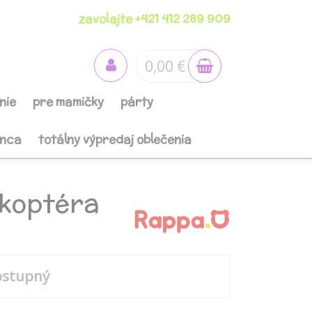
zavolajte +421 412 289 909
0,00 €
nie
pre mamičky
párty
anca
totálny výpredaj oblečenia
ikoptéra
ostupný