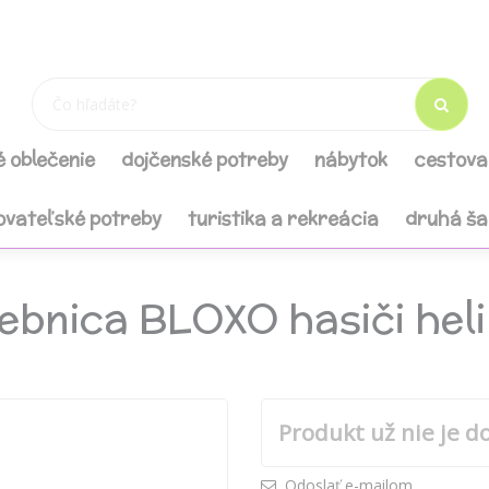
é oblečenie
dojčenské potreby
nábytok
cestova
ovateľské potreby
turistika a rekreácia
druhá š
ebnica BLOXO hasiči hel
Produkt už nie je d
Odoslať e-mailom