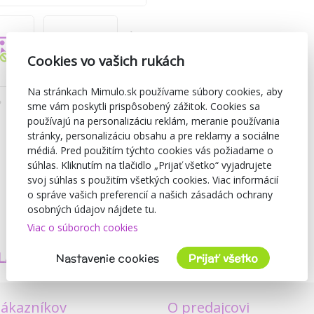
Cookies vo vašich rukách
Na stránkach Mimulo.sk používame súbory cookies, aby
sme vám poskytli prispôsobený zážitok. Cookies sa
používajú na personalizáciu reklám, meranie používania
stránky, personalizáciu obsahu a pre reklamy a sociálne
médiá. Pred použitím týchto cookies vás požiadame o
súhlas. Kliknutím na tlačidlo „Prijať všetko“ vyjadrujete
svoj súhlas s použitím všetkých cookies. Viac informácií
o správe vašich preferencií a našich zásadách ochrany
osobných údajov nájdete tu.
Viac o súboroch cookies
TVORÍME
BEZPEČNOSŤ
LASTNÉ PRODUKTY
A KVALITA
Nastavenie cookies
Prijať všetko
zákazníkov
O predajcovi